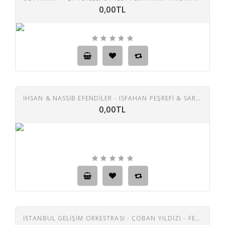
0,00TL
İHSAN & NASSİB EFENDİLER - ISFAHAN PEŞREFİ & SAREB EFENDİ FERAHNAK ŞARKI HOŞ YARATILMIŞ TAŞ PLAK
0,00TL
İSTANBUL GELİŞİM ORKESTRASI - ÇOBAN YILDIZI - FERAHNAK 45 LİK PLAK