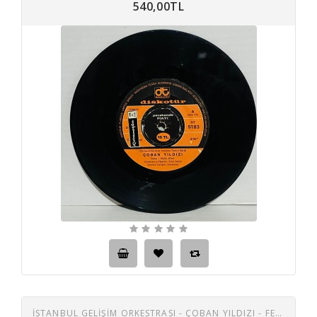
540,00TL
İSTANBUL GELİŞİM ORKESTRASI - ÇOBAN YILDIZI - FERAHNAK 45 LİK PLAK