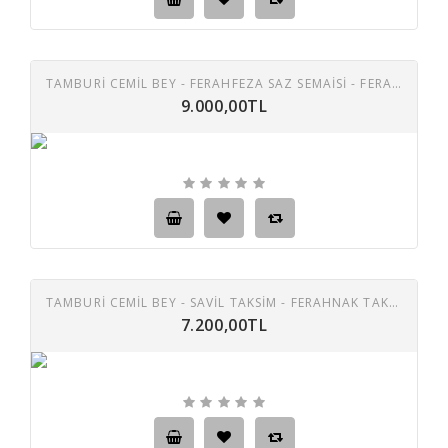
TAMBURİ CEMİL BEY - FERAHFEZA SAZ SEMAİSİ - FERAHFEZA TAKSİM YAYLI TANBUR İLE TAŞ PLAK
9.000,00TL
TAMBURI CEMIL BEY - SAVIL TAKSIM - FERAHNAK TAKSIM 78 DEVIR TAŞ PLAK
7.200,00TL