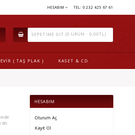
HESABIM
TEL: 0 232 425 67 61
(0 ÜRÜN - 0,00TL)
SEPETIME GIT
EVİR ( TAŞ PLAK )
KASET & CD
HESABIM
sinde
Oturum Aç
'dir.
Kayıt Ol