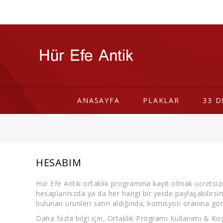
ANASAYFA
PLAKLAR
33 D
HESABIM
Hür Efe Antik ortaklık programına kayıt olmak ücretsiz
hesaplarınızda ya da her hangi bir yerde paylaşabilirsin
bulunan ürünleri satın aldığında, komisyon oranına göre
Daha fazla bilgi için, Ortaklık Programı Kullanımı & Koşu