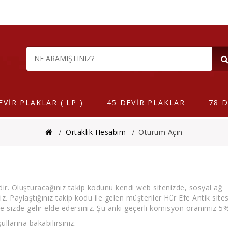
EVİR PLAKLAR ( LP )
45 DEVİR PLAKLAR
78 D
Ortaklık Hesabım
Oturum Açın
dir. Oluşturacağınız takip kodunu kendi web sitenizde, sosyal ağ
iz. Paylaştığınız takip kodu ile gelen müşteriler Hür Efe Antik site
 sizde gelir elde edersiniz. Şu anki geçerli komisyon oranımız 5%
llarına bakabilirsiniz.