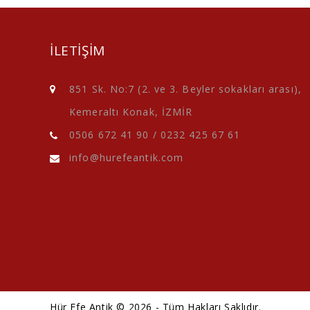
ILETIŞIM
851 Sk. No:7 (2. ve 3. Beyler sokakları arası),
Kemeraltı Konak, İZMİR
0506 672 41 90
/
0232 425 67 61
info@hurefeantik.com
Hür Efe Antik © 2026 - Tüm Hakları Saklıdır.