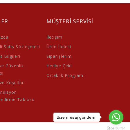
LER
MÜŞTERI SERVISI
ızda
İletişim
i Satış Sözleşmesi
Ürün İadesi
 Bilgileri
Siparişlerim
 ve Güvenlik
Hediye Çeki
sı
Ortaklık Programı
 ve Koşullar
ondisyon
endirme Tablosu
Bize mesaj gönderin