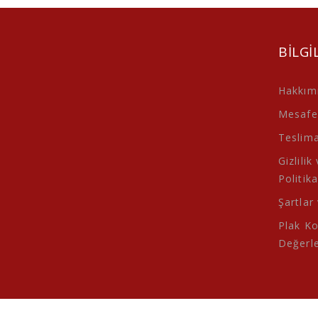
BILGI
Hakkım
Mesafel
Teslimat
Gizlilik
Politika
Şartlar
Plak K
Değerl