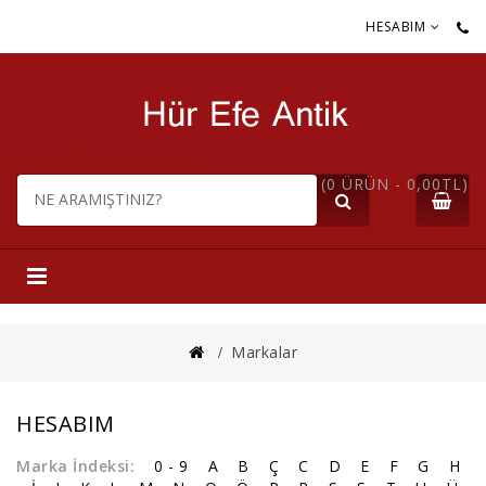
HESABIM
(0 ÜRÜN - 0,00TL)
Markalar
HESABIM
Marka İndeksi:
0 - 9
A
B
Ç
C
D
E
F
G
H