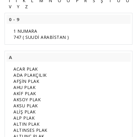
İ
I
K
L
M
N
O
Ö
P
R
S
Ş
T
U
Ü
V
Y
Z
0 - 9
1 NUMARA
747 ( SUUDİ ARABİSTAN )
A
ACAR PLAK
ADA PLAKÇILIK
AFŞİN PLAK
AHU PLAK
AKİF PLAK
AKSOY PLAK
AKSU PLAK
ALİŞ PLAK
ALP PLAK
ALTIN PLAK
ALTINSES PLAK
ALTUNÇ PLAK