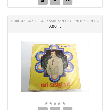
NURİ SESİGÜZEL -GÖZYAŞIMDAN GAYRI NEM KALDI / BEYAZ GELINLIK KANA BOYANDI
0,00TL