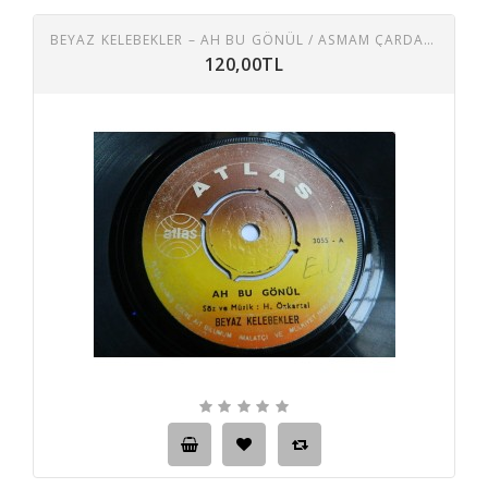
BEYAZ KELEBEKLER ‎– AH BU GÖNÜL / ASMAM ÇARDAKTAN 45 LİK PLAK
120,00TL