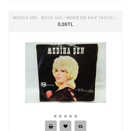
MEDİHA ŞEN - BEYAZ GÜL / BENDE BIR KALP TAŞIYORUM UNUTMA
0,00TL