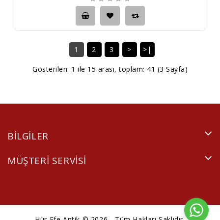
1
2
3
>
>|
Gösterilen: 1 ile 15 arası, toplam: 41 (3 Sayfa)
BILGILER
MÜŞTERI SERVISI
Hür Efe Antik © 2026 - Tüm Hakları Saklıdır.