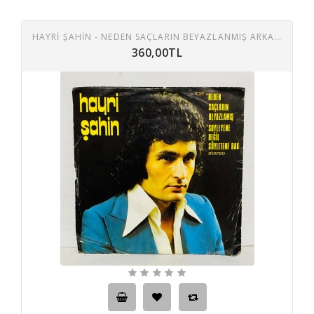
HAYRİ ŞAHİN - NEDEN SAÇLARIN BEYAZLANMIŞ ARKADAŞ / SÖYLEYEN DEĞIL SÖYLETENE BAK 45 LIK PLAK
360,00TL