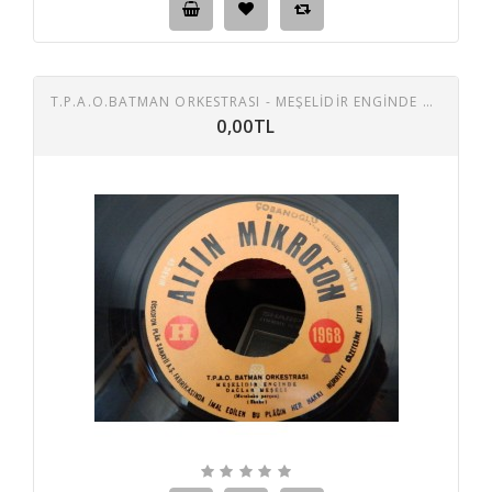
T.P.A.O.BATMAN ORKESTRASI - MEŞELIDIR ENGINDE DAĞLAR MEŞELI - AÇ AÇ KOLLARIN
0,00TL