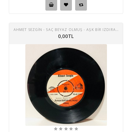
AHMET SEZGİN - SAÇ BEYAZ OLMUŞ - AŞK BİR IZDIRAP 45 LİK PLAK
0,00TL