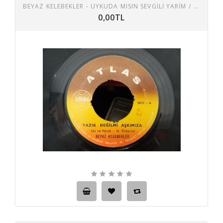
BEYAZ KELEBEKLER - UYKUDA MISIN SEVGILI YARIM / YAZIK DEĞIL MI AŞKIMIZA 45 LİK PLAK
0,00TL