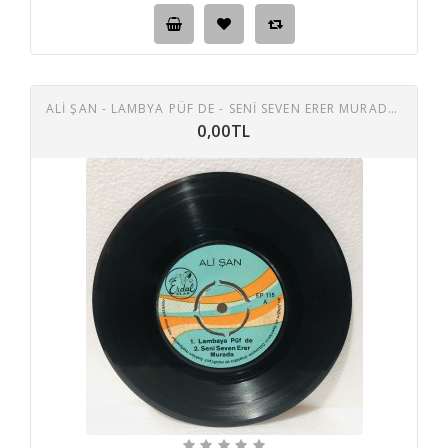
ALİ ŞAN - LAMBYA PÜF DE - SENİ SEVEN ERER MURADA - GEL KİBARIM - GERDANI BEYAZ GELİN 45 LİK PLAK
0,00TL