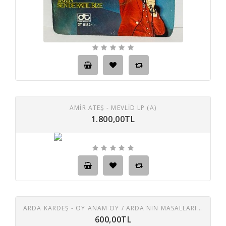
AMİR ATEŞ - MEVLİD LP (A)
1.800,00TL
ARDA KARDEŞ - OY ANAM OY / ARDA'NIN MASALLARI 45 LIK PLAK
600,00TL