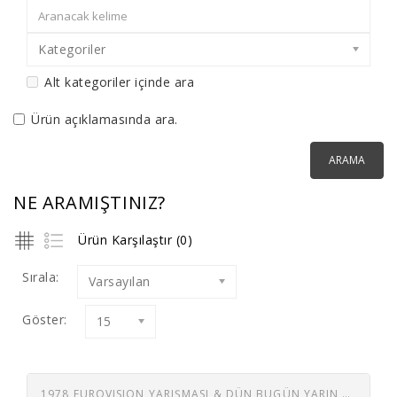
Kategoriler
Alt kategoriler içinde ara
Ürün açıklamasında ara.
NE ARAMIŞTINIZ?
Ürün Karşılaştır (0)
Sırala:
Varsayılan
Göster:
15
1978 EUROVISION YARIŞMASI & DÜN BUGÜN YARIN ORK. - 45 LİK - İNSANIZ BİZ - VUR ŞU SAZIN TELLERİNE (ERTAN ANAPA, ESMERAY, FUNDA ANAPA, İSKENDER DOĞAN, KEREM YILMAZER ,MELİKE DEMİRAĞ 45 LIK PLAK