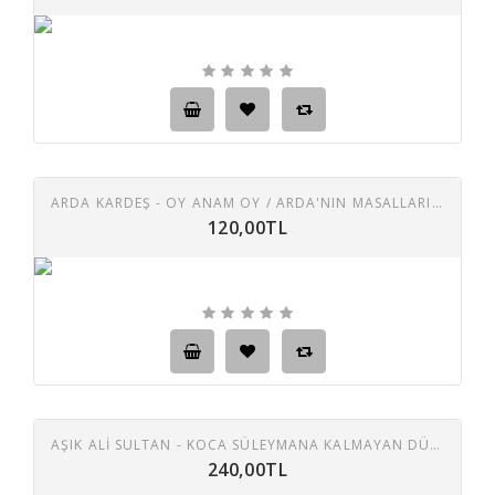
ARDA KARDEŞ - OY ANAM OY / ARDA'NIN MASALLARI 45 LIK PLAK
120,00TL
AŞIK ALİ SULTAN - KOCA SÜLEYMANA KALMAYAN DÜNYA / BÜLBÜLE SORMUŞLAR 45 LIK PLAK
240,00TL