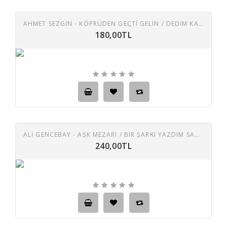
AHMET SEZGİN - KÖPRÜDEN GEÇTI GELIN / DEDIM KAŞIN ZÜLFIKARDIR 45 LIK PLAK
180,00TL
ALİ GENCEBAY - AŞK MEZARI / BIR ŞARKI YAZDIM SANA 45 LIK PLAK
240,00TL