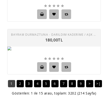
BAYRAM DURMAZTUNA - DARILDIM KADERIME / AŞK KUMARI 45 LIK PLAK
180,00TL
1
2
3
4
5
6
7
8
9
>
>|
Gösterilen: 1 ile 15 arası, toplam: 3202 (214 Sayfa)