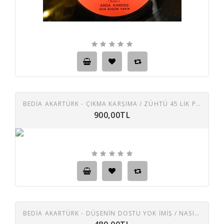
BEDİA AKARTÜRK - ÇIKMA KARŞIMA / ZÜHTÜ 45 LIK PLAK
900,00TL
BEDİA AKARTÜRK - DÜŞENIN DOSTU YOK IMIŞ / NASIL SEVMEM 45 LIK PLAK