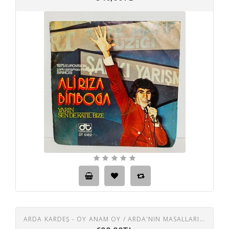
ARDA KARDEŞ - OY ANAM OY / ARDA'NIN MASALLARI 45 LIK PLAK