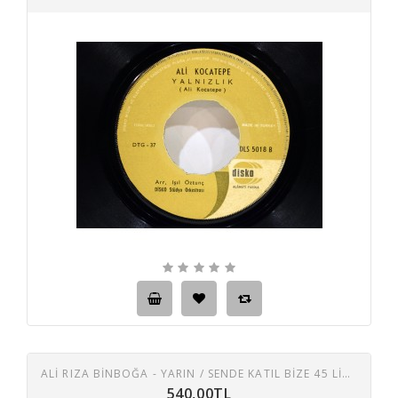
ALİ RIZA BİNBOĞA - YARIN / SENDE KATIL BIZE 45 LIK PLAK
540,00TL