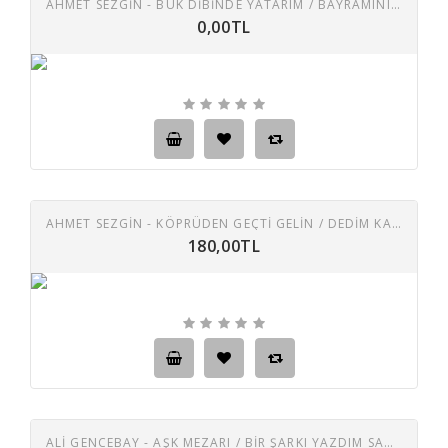
AHMET SEZGİN - BÜK DIBINDE YATARIM / BAYRAMINIZ MÜBAREK OLSUN ( BRİTAİN BASKI ) İLK 45 LİK
0,00TL
AHMET SEZGİN - KÖPRÜDEN GEÇTI GELIN / DEDIM KAŞIN ZÜLFIKARDIR 45 LIK PLAK
180,00TL
ALİ GENCEBAY - AŞK MEZARI / BIR ŞARKI YAZDIM SANA 45 LIK PLAK