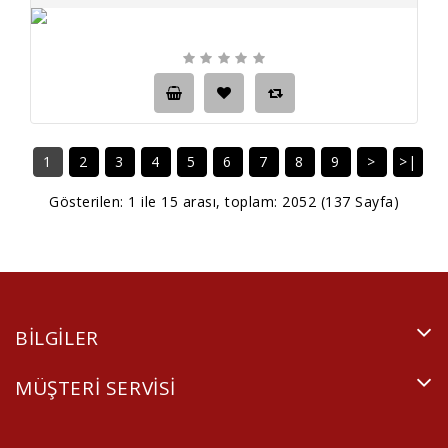
1
2
3
4
5
6
7
8
9
>
>|
Gösterilen: 1 ile 15 arası, toplam: 2052 (137 Sayfa)
BILGILER
MÜŞTERI SERVISI