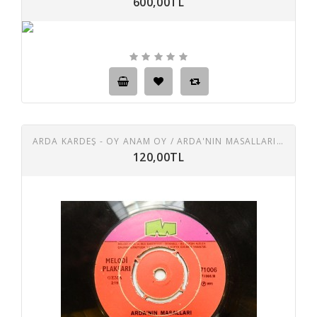
600,00TL
ARDA KARDEŞ - OY ANAM OY / ARDA'NIN MASALLARI 45 LIK PLAK
120,00TL