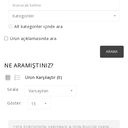
Kategoriler
Alt kategoriler içinde ara
Ürün açıklamasında ara.
NE ARAMIŞTINIZ?
Ürün Karşılaştır (0)
Sırala:
Varsayılan
Göster:
15
1978 EUROVISION YARIŞMASI & DÜN BUGÜN YARIN ORK. - 45 LİK - İNSANIZ BİZ - VUR ŞU SAZIN TELLERİNE (ERTAN ANAPA, ESMERAY, FUNDA ANAPA, İSKENDER DOĞAN, KEREM YILMAZER ,MELİKE DEMİRAĞ 45 LIK PLAK