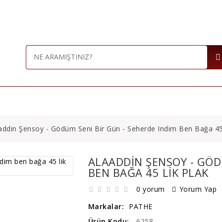
EVİR PLAKLAR ( LP )
45 DEVİR PLAKLAR
78 D
addin Şensoy - Gödüm Seni Bir Gün - Seherde Indim Ben Bağa 45
ALAADDIN ŞENSOY - GÖD
BEN BAĞA 45 LIK PLAK
0 yorum
Yorum Yap
Markalar:
PATHE
Ürün Kodu:
6258