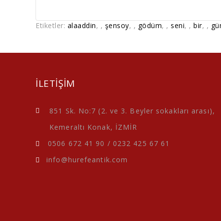
Etiketler:
alaaddin
,
,
şensoy
,
,
gödüm
,
,
seni
,
,
bir
,
,
gü
ILETIŞIM
851 Sk. No:7 (2. ve 3. Beyler sokakları arası),
Kemeraltı Konak, İZMİR
0506 672 41 90
/
0232 425 67 61
info@hurefeantik.com