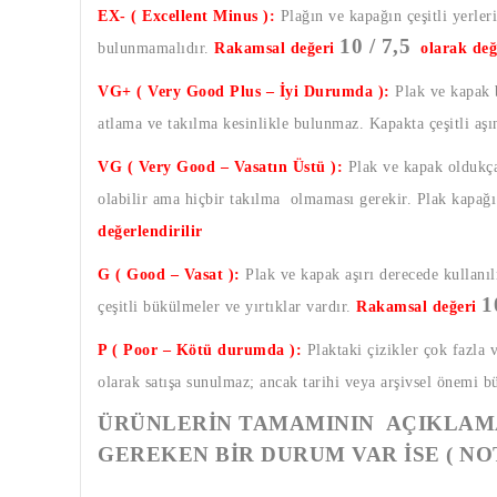
EX- ( Excellent Minus ):
Plağın ve kapağın çeşitli yerleri
10 / 7,5
bulunmamalıdır.
Rakamsal değeri
olarak değ
VG+ ( Very Good Plus – İyi Durumda ):
Plak ve kapak b
atlama ve takılma kesinlikle bulunmaz. Kapakta çeşitli aş
VG ( Very Good – Vasatın Üstü ):
Plak ve kapak oldukça 
olabilir ama hiçbir takılma olmaması gerekir. Plak kapağı a
değerlendirilir
G ( Good – Vasat ):
Plak ve kapak aşırı derecede kullanıl
1
çeşitli bükülmeler ve yırtıklar vardır.
Rakamsal değeri
P ( Poor – Kötü durumda ):
Plaktaki çizikler çok fazla 
olarak satışa sunulmaz; ancak tarihi veya arşivsel önemi b
ÜRÜNLERİN TAMAMININ AÇIKLAMA
GEREKEN BİR DURUM VAR İSE ( NO