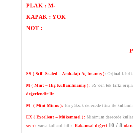
PLAK : M-
KAPAK : YOK
NOT :
SS ( Still Sealed – Ambalajı Açılmamış )
:
Orjinal fabrik
M ( Mint – Hiç Kullanılmamış ):
SS’den tek farkı oriji
değerlendirilir.
M- ( Mint Minus ):
En yüksek derecede itina ile kullanı
EX ( Excellent – Mükemmel ):
Minimum derecede kullanı
10 / 8
sıyrık
varsa kullanılabilir.
Rakamsal değeri
olar