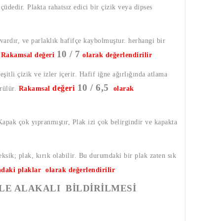
lçüdedir. Plakta rahatsız edici bir çizik veya dipses
 vardır, ve parlaklık hafifçe kaybolmuştur. herhangi bir
10 / 7
.
Rakamsal değeri
olarak değerlendirilir
şitli çizik ve izler içerir. Hafif iğne ağırlığında atlama
10 / 6,5
değeri
örülür.
Rakamsal
olarak
 Kapak çok yıpranmıştır, Plak izi çok belirgindir ve kapakta
eksik; plak, kırık olabilir. Bu durumdaki bir plak zaten sık
ndaki plaklar olarak değerlendirilir
LE ALAKALI BİLDİRİLMESİ