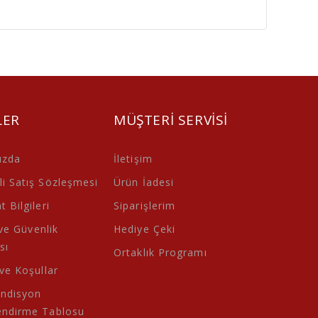
LER
MÜŞTERI SERVISI
ızda
İletişim
i Satış Sözleşmesi
Ürün İadesi
 Bilgileri
Siparişlerim
 ve Güvenlik
Hediye Çeki
sı
Ortaklık Programı
 ve Koşullar
ondisyon
endirme Tablosu