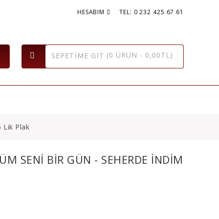
HESABIM
TEL: 0 232 425 67 61
(0 ÜRÜN - 0,00TL)
SEPETIME GIT
EVİR ( TAŞ PLAK )
KASET & CD
 Lik Plak
ÜM SENI BIR GÜN - SEHERDE INDIM