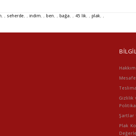
n
,
,
seherde
,
,
indim
,
,
ben
,
,
bağa
,
,
45 lik
,
,
plak
,
,
BILGI
Hakkım
Mesafel
Teslimat
Gizlilik
Politika
Şartlar
Plak K
Değerl