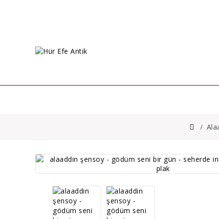
ANASAYFA
PLAKLAR
33 D
Ala