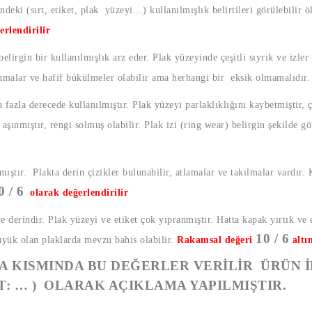
ndeki (sırt, etiket, plak yüzeyi…) kullanılmışlık belirtileri görülebilir ö
erlendirilir
elirgin bir kullanılmışlık arz eder. Plak yüzeyinde çeşitli sıyrık ve izler
ınmalar ve hafif bükülmeler olabilir ama herhangi bir eksik olmamalıdır
fazla derecede kullanılmıştır. Plak yüzeyi parlaklıklığını kaybetmiştir, çe
şınmıştır, rengi solmuş olabilir. Plak izi (ring wear) belirgin şekilde g
mıştır. Plakta derin çizikler bulunabilir, atlamalar ve takılmalar vardır.
0 / 6
olarak değerlendirilir
ve derindir. Plak yüzeyi ve etiket çok yıpranmıştır. Hatta kapak yırtık ve 
10 / 6
üyük olan plaklarda mevzu bahis olabilir.
Rakamsal değeri
altı
 KISMINDA BU DEĞERLER VERİLİR ÜRÜN İ
T: … ) OLARAK AÇIKLAMA YAPILMIŞTIR.