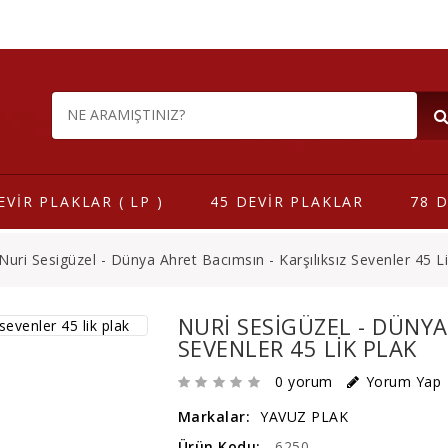
EVİR PLAKLAR ( LP )
45 DEVİR PLAKLAR
78 D
Nuri Sesigüzel - Dünya Ahret Bacımsın - Karşılıksız Sevenler 45 L
NURI SESIGÜZEL - DÜNYA
SEVENLER 45 LIK PLAK
0 yorum
Yorum Yap
Markalar:
YAVUZ PLAK
Ürün Kodu:
6250