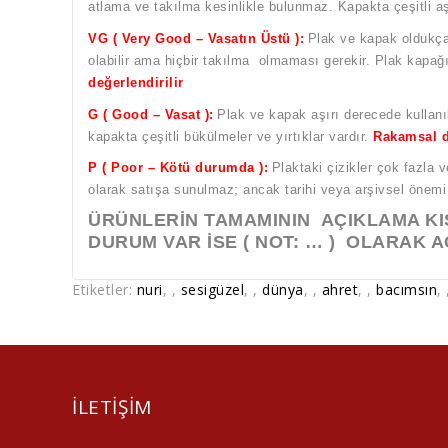
atlama ve takılma kesinlikle bulunmaz. Kapakta çeşitli a
VG ( Very Good – Vasatın Üstü ):
Plak ve kapak oldukça f
olabilir ama hiçbir takılma olmaması gerekir. Plak kapağı a
değerlendirilir
G ( Good – Vasat ):
Plak ve kapak aşırı derecede kullanılm
kapakta çeşitli bükülmeler ve yırtıklar vardır.
Rakamsal 
P ( Poor – Kötü durumda ):
Plaktaki çizikler çok fazla v
olarak satışa sunulmaz; ancak tarihi veya arşivsel önemi
ÜRÜNLERİN TAMAMININ AÇIKLAMA KIS
DURUM VAR İSE ( NOT: … ) OLARAK A
Etiketler:
nuri
,
,
sesigüzel
,
,
dünya
,
,
ahret
,
,
bacımsın
,
ILETIŞIM