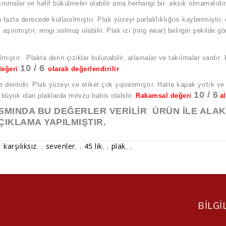
şınmalar ve hafif bükülmeler olabilir ama herhangi bir eksik olmamalıdı
azla derecede kullanılmıştır. Plak yüzeyi parlaklıklığını kaybetmiştir, çeş
şınmıştır, rengi solmuş olabilir. Plak izi (ring wear) belirgin şekilde gö
ıştır. Plakta derin çizikler bulunabilir, atlamalar ve takılmalar vardır.
10 / 6
değeri
olarak değerlendirilir
e derindir. Plak yüzeyi ve etiket çok yıpranmıştır. Hatta kapak yırtık ve 
10 / 6
 büyük olan plaklarda mevzu bahis olabilir.
Rakamsal değeri
a
MINDA BU DEĞERLER VERİLİR ÜRÜN İLE ALAKA
ÇIKLAMA YAPILMIŞTIR.
,
karşılıksız
,
,
sevenler
,
,
45 lik
,
,
plak
,
,
BILGI