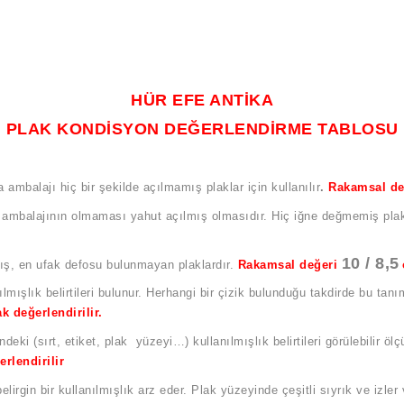
HÜR EFE ANTİKA
PLAK KONDİSYON DEĞERLENDİRME TABLOSU
a ambalajı hiç bir şekilde açılmamış plaklar için kullanılır
.
Rakamsal d
l ambalajının olmaması yahut açılmış olmasıdır. Hiç iğne değmemiş plakla
10 / 8,5
mış, en ufak defosu bulunmayan plaklardır.
Rakamsal değeri
mışlık belirtileri bulunur. Herhangi bir çizik bulunduğu takdirde bu ta
ak değerlendirilir.
ndeki (sırt, etiket, plak yüzeyi…) kullanılmışlık belirtileri görülebilir öl
erlendirilir
lirgin bir kullanılmışlık arz eder. Plak yüzeyinde çeşitli sıyrık ve izler