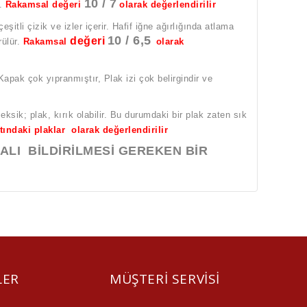
10 / 7
r.
Rakamsal değeri
olarak değerlendirilir
itli çizik ve izler içerir. Hafif iğne ağırlığında atlama
10 / 6,5
değeri
rülür.
Rakamsal
olarak
 Kapak çok yıpranmıştır, Plak izi çok belirgindir ve
eksik; plak, kırık olabilir. Bu durumdaki bir plak zaten sık
ltındaki plaklar olarak değerlendirilir
LI BİLDİRİLMESİ GEREKEN BİR
LER
MÜŞTERI SERVISI