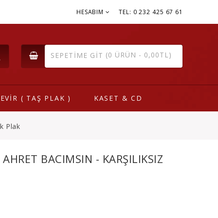
HESABIM
TEL: 0 232 425 67 61
(0 ÜRÜN - 0,00TL)
SEPETIME GIT
EVİR ( TAŞ PLAK )
KASET & CD
ik Plak
 AHRET BACIMSIN - KARŞILIKSIZ