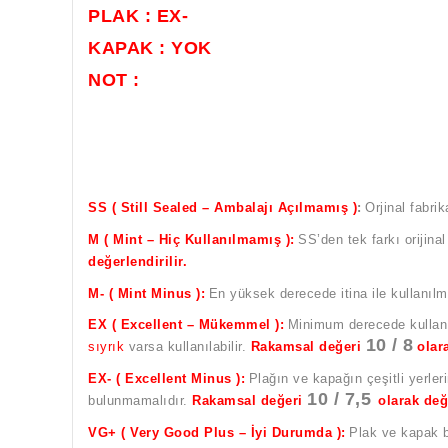
PLAK : EX-
KAPAK : YOK
NOT :
SS ( Still Sealed – Ambalajı Açılmamış )
:
Orjinal fabrik
M ( Mint – Hiç Kullanılmamış ):
SS’den tek farkı orijina
değerlendirilir.
M- ( Mint Minus ):
En yüksek derecede itina ile kullanıl
EX ( Excellent – Mükemmel ):
Minimum derecede kullanıl
10 / 8
sıyrık
varsa kullanılabilir.
Rakamsal değeri
olar
EX- ( Excellent Minus ):
Plağın ve kapağın çeşitli yerleri
10 / 7,5
bulunmamalıdır.
Rakamsal değeri
olarak değ
VG+ ( Very Good Plus – İyi Durumda ):
Plak ve kapak be