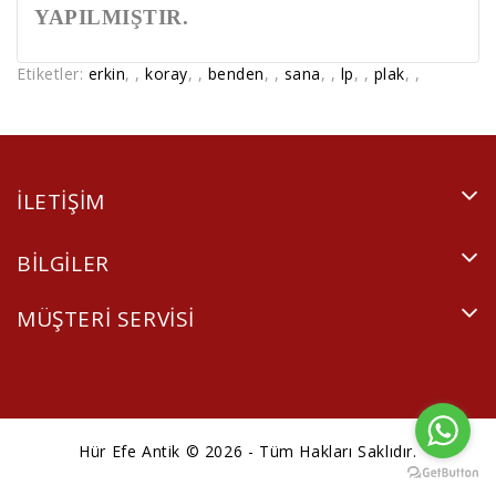
YAPILMIŞTIR.
Etiketler:
erkin
,
,
koray
,
,
benden
,
,
sana
,
,
lp
,
,
plak
,
,
ILETIŞIM
BILGILER
MÜŞTERI SERVISI
Hür Efe Antik © 2026 - Tüm Hakları Saklıdır.