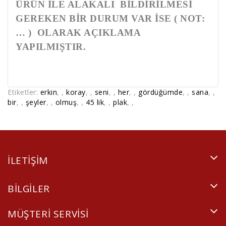
ÜRÜN İLE ALAKALI BİLDİRİLMESİ
GEREKEN BİR DURUM VAR İSE ( NOT:
… ) OLARAK AÇIKLAMA
YAPILMIŞTIR.
Etiketler:
erkin
,
,
koray
,
,
seni
,
,
her
,
,
gördüğümde
,
,
sana
,
,
bir
,
,
şeyler
,
,
olmuş
,
,
45 lik
,
,
plak
,
,
ILETIŞIM
BILGILER
MÜŞTERI SERVISI