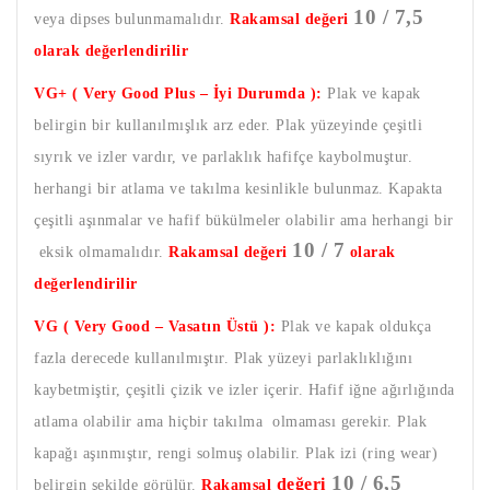
10 / 7,5
veya dipses bulunmamalıdır.
Rakamsal değeri
olarak değerlendirilir
VG+ ( Very Good Plus – İyi Durumda ):
Plak ve kapak
belirgin bir kullanılmışlık arz eder. Plak yüzeyinde çeşitli
sıyrık ve izler vardır, ve parlaklık hafifçe kaybolmuştur.
herhangi bir atlama ve takılma kesinlikle bulunmaz. Kapakta
çeşitli aşınmalar ve hafif bükülmeler olabilir ama herhangi bir
10 / 7
eksik olmamalıdır.
Rakamsal değeri
olarak
değerlendirilir
VG ( Very Good – Vasatın Üstü ):
Plak ve kapak oldukça
fazla derecede kullanılmıştır. Plak yüzeyi parlaklıklığını
kaybetmiştir, çeşitli çizik ve izler içerir. Hafif iğne ağırlığında
atlama olabilir ama hiçbir takılma olmaması gerekir. Plak
kapağı aşınmıştır, rengi solmuş olabilir. Plak izi (ring wear)
10 / 6,5
değeri
belirgin şekilde görülür.
Rakamsal