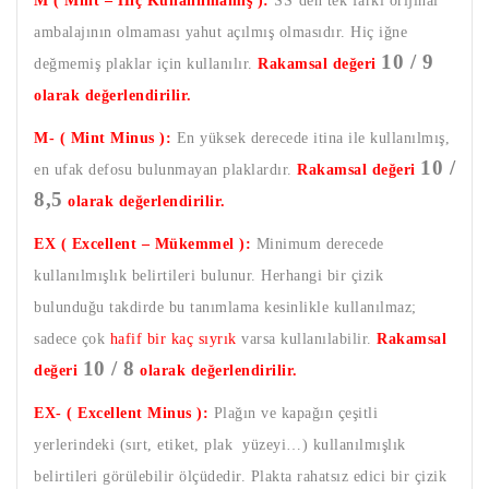
M ( Mint – Hiç Kullanılmamış ):
SS’den tek farkı orijinal
ambalajının olmaması yahut açılmış olmasıdır. Hiç iğne
10 / 9
değmemiş plaklar için kullanılır.
Rakamsal değeri
olarak değerlendirilir.
M- ( Mint Minus ):
En yüksek derecede itina ile kullanılmış,
10 /
en ufak defosu bulunmayan plaklardır.
Rakamsal değeri
8,5
olarak değerlendirilir.
EX ( Excellent – Mükemmel ):
Minimum derecede
kullanılmışlık belirtileri bulunur. Herhangi bir çizik
bulunduğu takdirde bu tanımlama kesinlikle kullanılmaz;
sadece çok
hafif bir kaç sıyrık
varsa kullanılabilir.
Rakamsal
10 / 8
değeri
olarak değerlendirilir.
EX- ( Excellent Minus ):
Plağın ve kapağın çeşitli
yerlerindeki (sırt, etiket, plak yüzeyi…) kullanılmışlık
belirtileri görülebilir ölçüdedir. Plakta rahatsız edici bir çizik