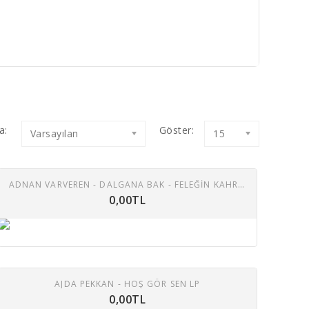
a:
Göster:
Varsayılan
15
ADNAN VARVEREN - DALGANA BAK - FELEĞİN KAHRINI ÇEKENLER BİLİR 45 LİK PLAK
0,00TL
AJDA PEKKAN - HOŞ GÖR SEN LP
0,00TL