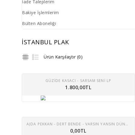
İade Taleplerim
Bakiye İşlemlerim
Bülten Aboneliği
İSTANBUL PLAK
Ürün Karşılaştır (0)
GÜZİDE KASACI - SARSAM SENI LP
1.800,00TL
AJDA PEKKAN - DERT BENDE - VARSIN YANSIN DÜNYA 45 LİK PLAK
0,00TL