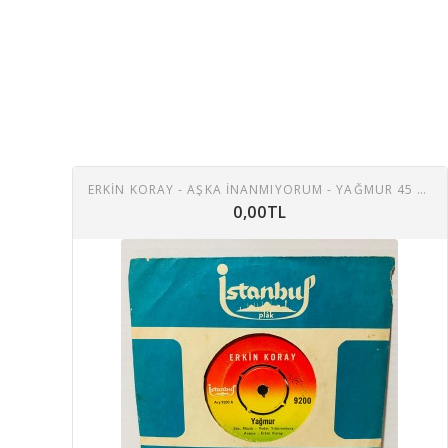
ERKIN KORAY - AŞKA INANMIYORUM - YAĞMUR 45 LIK PLAK
0,00TL