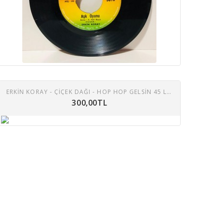
ERKIN KORAY - ÇIÇEK DAĞI - HOP HOP GELSIN 45 LIK PLAK
300,00TL