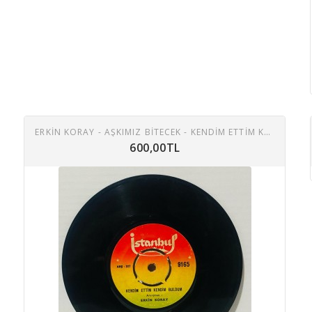
ERKIN KORAY - AŞKIMIZ BITECEK - KENDIM ETTIM KENDIM BULDUM 45 LIK PLAK
600,00TL