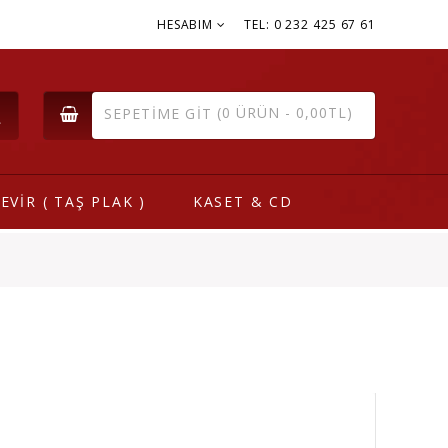
HESABIM
TEL: 0 232 425 67 61
(0 ÜRÜN - 0,00TL)
SEPETIME GIT
EVİR ( TAŞ PLAK )
KASET & CD