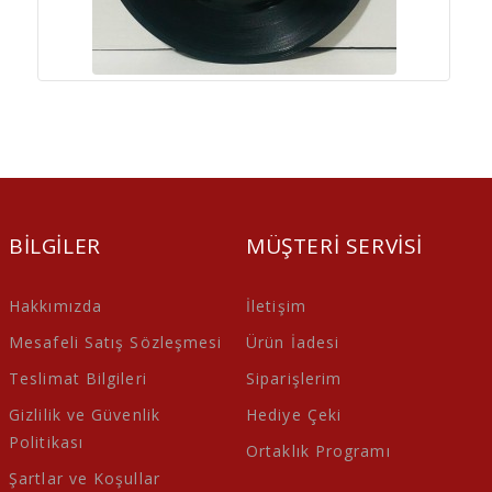
BILGILER
MÜŞTERI SERVISI
Hakkımızda
İletişim
Mesafeli Satış Sözleşmesi
Ürün İadesi
Teslimat Bilgileri
Siparişlerim
Gizlilik ve Güvenlik
Hediye Çeki
Politikası
Ortaklık Programı
Şartlar ve Koşullar