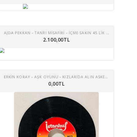
AJDA PEKKAN - TANRI MISAFIRI - IÇME SAKIN 45 LIK PLAK (E)
2.100,00TL
ERKIN KORAY - AŞK OYUNU - KIZLARIDA ALIN ASKERE 45 LIK PLAK
0,00TL