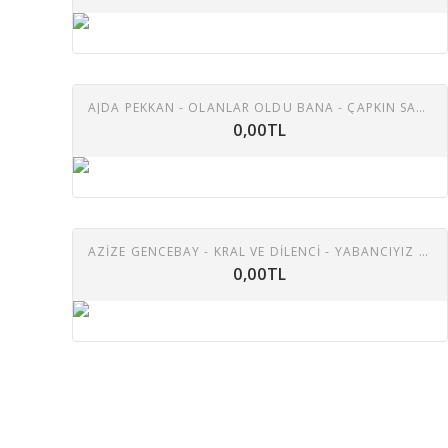
AJDA PEKKAN - OLANLAR OLDU BANA - ÇAPKIN SATICI 45 LIK PLAK
0,00TL
AZIZE GENCEBAY - KRAL VE DILENCI - YABANCIYIZ YABANCI 45 LIK PLAK
0,00TL