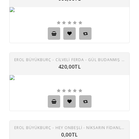
EROL BÜYÜKBURÇ - CILVELI FERDA - GÜL BUDANMIŞ - GÜLLE BÜLBÜL MISALI 45 LIK PLAK
420,00TL
EROL BÜYÜKBURÇ - HEY ONBEŞLI - NIKSARIN FIDANLARI 45 LIK PLAK
0,00TL