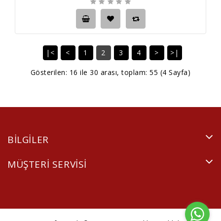
|<
<
1
2
3
4
>
>|
Gösterilen: 16 ile 30 arası, toplam: 55 (4 Sayfa)
BILGILER
MÜŞTERI SERVISI