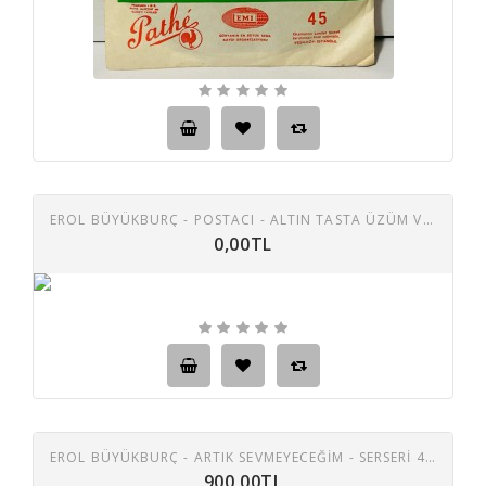
EROL BÜYÜKBURÇ - POSTACI - ALTIN TASTA ÜZÜM VAR - AŞKIMIZIN ŞARKISI 45 LİK PLAK
0,00TL
EROL BÜYÜKBURÇ - ARTIK SEVMEYECEĞIM - SERSERI 45 LIK PLAK
900,00TL