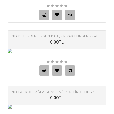
NECDET ERDEMLI - SUN DA IÇSIN YAR ELINDEN - KALBIM SENI ÖZLER 45 LIK PLAK
0,00TL
NECLA EROL - AĞLA GÖNÜL AĞLA GELİN OLDU YAR - EYVAH EYVAHLAR OLSUN 45 LİK PLAK
0,00TL