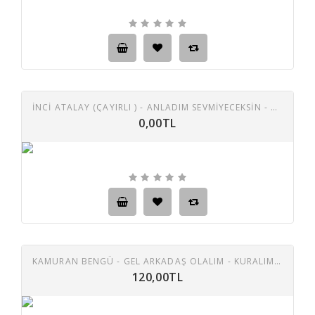
İNCİ ATALAY (ÇAYIRLI ) - ANLADIM SEVMİYECEKSİN - YALNIZ BIRAKIP GİTME TAŞ PLAK
0,00TL
KAMURAN BENGÜ - GEL ARKADAŞ OLALIM - KURALIM BİR YUVACIK 45 LİK PLAK
120,00TL