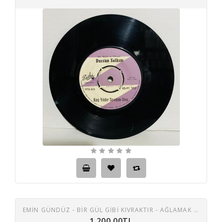
EMIN GÜNDÜZ - BIR GÜL GIBI KIVRAKTIR - AĞLAMAK INLEMEK TAŞ PLAK
1.200,00TL