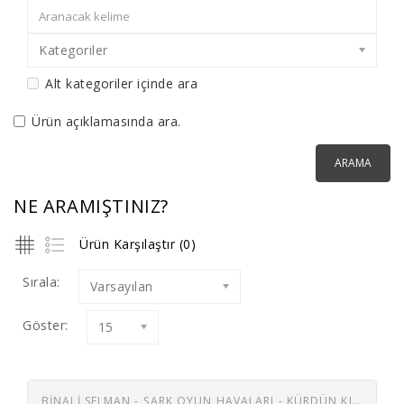
Kategoriler
Alt kategoriler içinde ara
Ürün açıklamasında ara.
NE ARAMIŞTINIZ?
Ürün Karşılaştır (0)
Sırala:
Varsayılan
Göster:
15
BİNALİ SELMAN - ŞARK OYUN HAVALARI - KÜRDÜN KIZI OYUN HAVASI / AL ÇUHA MAVI ÇUHA