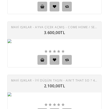
MAVI IŞIKLAR - AYVA ÇIÇEK AÇMIŞ - COME HOME / SENEDE BIR GÜN - SLIPPIN & SLIDIN 45 LIK PLAK
3.600,00TL
MAVİ IŞIKLAR - İYİ DÜŞÜN TAŞIN - AIN'T THAT SO ? 45 LİK PLAK
2.100,00TL