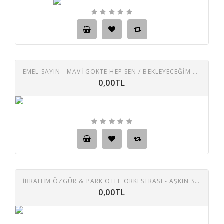
EMEL SAYIN - MAVI GÖKTE HEP SEN / BEKLEYECEĞIM 45 LİK PLAK
0,00TL
İBRAHİM ÖZGÜR & PARK OTEL ORKESTRASI - AŞKIN SESİ - MAVİ KELEBEK TANGO TAŞ PLAK
0,00TL