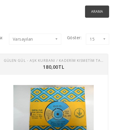
a:
Göster:
Varsayılan
15
GÜLEN GÜL - AŞK KURBANI / KADERIM KISMETIM TALIHIM 45 LIK PLAK
180,00TL