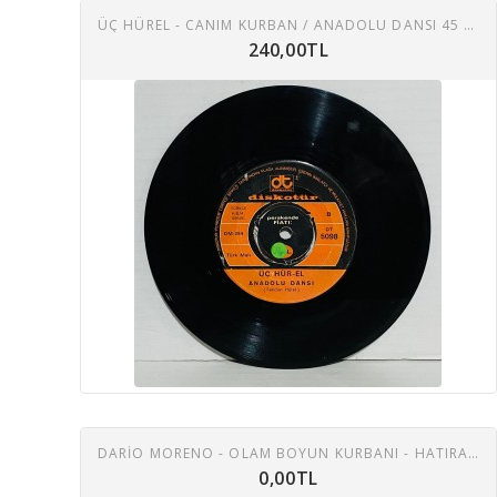
ÜÇ HÜREL - CANIM KURBAN / ANADOLU DANSI 45 LIK PLAK
240,00TL
DARİO MORENO - OLAM BOYUN KURBANI - HATIRALAR HAYAL OLDU 45 LİK PLAK
0,00TL