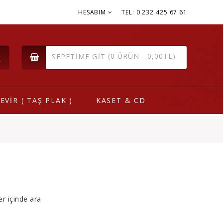
HESABIM
TEL: 0 232 425 67 61
(0 ÜRÜN - 0,00TL)
SEPETIME GIT
EVİR ( TAŞ PLAK )
KASET & CD
er içinde ara