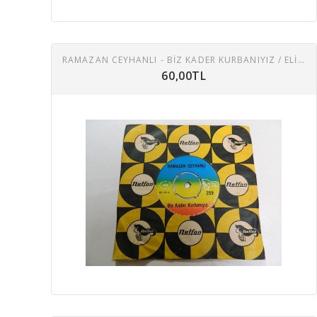
RAMAZAN CEYHANLI - BIZ KADER KURBANIYIZ / ELI TESBIHLI
60,00TL