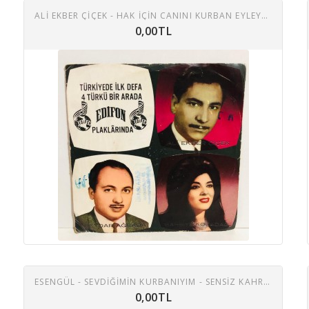
ALI EKBER ÇIÇEK - HAK IÇIN CANINI KURBAN EYLEYEN - MERHABA SEVDIĞIM - SILAYA GIDEN GARDAŞLAR - DÜNYA ONURUNA MEYLINI VERME ( DÖRTLÜ ) 45 LIK PLAK
0,00TL
ESENGÜL - SEVDİĞİMİN KURBANIYIM - SENSİZ KAHROLMUŞTUM 45 LİK PLAK
0,00TL