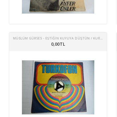
MÜSLÜM GÜRSES - EŞTIĞIN KUYUYA DÜŞTÜN / KURBAN OLDUĞUM
0,00TL