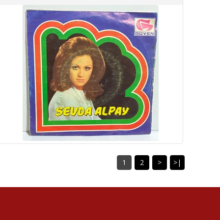
1
2
>
>|