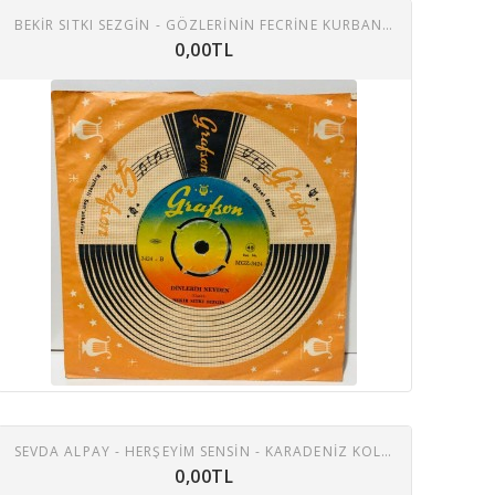
BEKİR SITKI SEZGİN - GÖZLERİNİN FECRİNE KURBAN ARAYAN KIZ - DİNLERİM NEYDEN 45 LİK PLAK
0,00TL
SEVDA ALPAY - HERŞEYIM SENSIN - KARADENIZ KOLBASTI - CANIM KURBAN SENIN YOLUNA 45 LIK PLAK
0,00TL