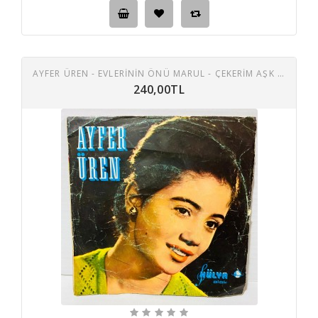
AYFER ÜREN - EVLERININ ÖNÜ MARUL - ÇEKERIM AŞK ÇILESINI 45 LIK PLAK
240,00TL