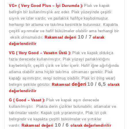
VG+ ( Very Good Plus – İyi Durumda ):
Plak ve kapak
belirgin bir kullanılmışlık arz eder. Plak yüzeyinde çeşitli
sıyrık ve izler vardır, ve parlaklık hafifçe kaybolmuştur.
herhangi bir atlama ve takılma kesinlikle bulunmaz. Kapakta
çeşitli aşınmalar ve hafif bükülmeler olabilir ama herhangi bir
10 / 7
eksik olmamalıdır.
Rakamsal değeri
olarak
değerlendirilir
VG ( Very Good – Vasatın Üstü ):
Plak ve kapak oldukça
fazla derecede kullanılmıştır. Plak yüzeyi parlaklıklığını
kaybetmiştir, çeşitli çizik ve izler içerir. Hafif iğne ağırlığında
atlama olabilir ama hiçbir takılma olmaması gerekir. Plak
kapağı aşınmıştır, rengi solmuş olabilir. Plak izi (ring wear)
10 / 6,5
değeri
belirgin şekilde görülür.
Rakamsal
olarak
değerlendirilir
G ( Good – Vasat ):
Plak ve kapak aşırı derecede
kullanılmıştır. Plakta derin çizikler bulunabilir, atlamalar ve
takılmalar vardır. Kapak çok yıpranmıştır, Plak izi çok
belirgindir ve kapakta çeşitli bükülmeler ve yırtıklar
10 / 6
vardır.
Rakamsal değeri
olarak değerlendirilir