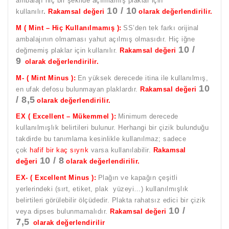
ambalajı hiç bir şekilde açılmamış plaklar için
10 / 10
kullanılır
.
Rakamsal değeri
olarak değerlendirilir.
M ( Mint – Hiç Kullanılmamış ):
SS’den tek farkı orijinal
ambalajının olmaması yahut açılmış olmasıdır. Hiç iğne
10 /
değmemiş plaklar için kullanılır.
Rakamsal değeri
9
olarak değerlendirilir.
M- ( Mint Minus ):
En yüksek derecede itina ile kullanılmış,
10
en ufak defosu bulunmayan plaklardır.
Rakamsal değeri
/ 8,5
olarak değerlendirilir.
EX ( Excellent – Mükemmel ):
Minimum derecede
kullanılmışlık belirtileri bulunur. Herhangi bir çizik bulunduğu
takdirde bu tanımlama kesinlikle kullanılmaz; sadece
çok
hafif bir kaç sıyrık
varsa kullanılabilir.
Rakamsal
10 / 8
değeri
olarak değerlendirilir.
EX- ( Excellent Minus ):
Plağın ve kapağın çeşitli
yerlerindeki (sırt, etiket, plak yüzeyi…) kullanılmışlık
belirtileri görülebilir ölçüdedir. Plakta rahatsız edici bir çizik
10 /
veya dipses bulunmamalıdır.
Rakamsal değeri
7,5
olarak değerlendirilir