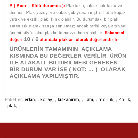
P ( Poor – Kötü durumda ):
Plaktaki çizikler çok fazla ve
derindir. Plak yüzeyi ve etiket çok yıpranmıştır. Hatta kapak
yırtık ve eksik; plak, kırık olabilir. Bu durumdaki bir plak
zaten sık olarak satışa sunulmaz; ancak tarihi veya arşivsel
önemi büyük olan plaklarda mevzu bahis olabilir.
Rakamsal
10 / 6
değeri
altındaki plaklar olarak değerlendirilir
ÜRÜNLERİN TAMAMININ AÇIKLAMA
KISMINDA BU DEĞERLER VERİLİR ÜRÜN
İLE ALAKALI BİLDİRİLMESİ GEREKEN
BİR DURUM VAR İSE ( NOT: … ) OLARAK
AÇIKLAMA YAPILMIŞTIR.
Etiketler:
erkin
,
,
koray
,
,
kıskanırım
,
,
ilahi
,
,
morluk
,
,
45 lik
,
,
plak
,
,