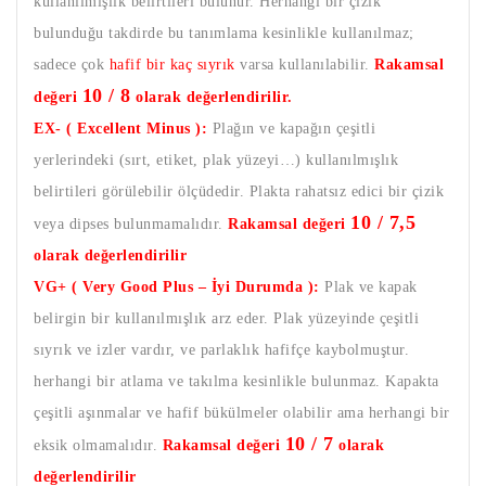
kullanılmışlık belirtileri bulunur. Herhangi bir çizik
bulunduğu takdirde bu tanımlama kesinlikle kullanılmaz;
sadece çok
hafif bir kaç sıyrık
varsa kullanılabilir.
Rakamsal
10 / 8
değeri
olarak değerlendirilir.
EX- ( Excellent Minus ):
Plağın ve kapağın çeşitli
yerlerindeki (sırt, etiket, plak yüzeyi…) kullanılmışlık
belirtileri görülebilir ölçüdedir. Plakta rahatsız edici bir çizik
10 / 7,5
veya dipses bulunmamalıdır.
Rakamsal değeri
olarak değerlendirilir
VG+ ( Very Good Plus – İyi Durumda ):
Plak ve kapak
belirgin bir kullanılmışlık arz eder. Plak yüzeyinde çeşitli
sıyrık ve izler vardır, ve parlaklık hafifçe kaybolmuştur.
herhangi bir atlama ve takılma kesinlikle bulunmaz. Kapakta
çeşitli aşınmalar ve hafif bükülmeler olabilir ama herhangi bir
10 / 7
eksik olmamalıdır.
Rakamsal değeri
olarak
değerlendirilir