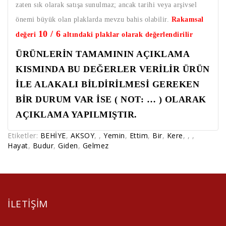
zaten sık olarak satışa sunulmaz; ancak tarihi veya arşivsel
önemi büyük olan plaklarda mevzu bahis olabilir.
Rakamsal
10 / 6
değeri
altındaki plaklar olarak değerlendirilir
ÜRÜNLERİN TAMAMININ AÇIKLAMA
KISMINDA BU DEĞERLER VERİLİR ÜRÜN
İLE ALAKALI BİLDİRİLMESİ GEREKEN
BİR DURUM VAR İSE ( NOT: … ) OLARAK
AÇIKLAMA YAPILMIŞTIR.
Etiketler:
BEHİYE
,
AKSOY
,
,
Yemin
,
Ettim
,
Bir
,
Kere
,
,
,
Hayat
,
Budur
,
Giden
,
Gelmez
ILETIŞIM