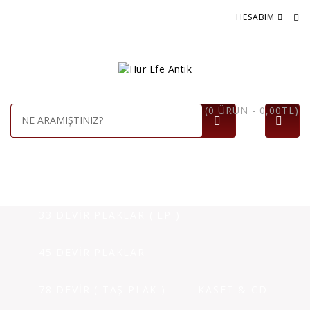
HESABIM
(0 ÜRÜN - 0,00TL)
ANASAYFA
PLAKLAR
33 DEVİR PLAKLAR ( LP )
45 DEVİR PLAKLAR
78 DEVİR ( TAŞ PLAK )
KASET & CD