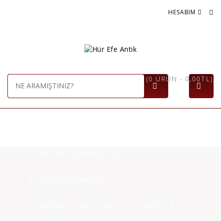
HESABIM
(0 ÜRÜN - 0,00TL)
ANASAYFA
PLAKLAR
33 DEVİR PLAKLAR ( LP )
45 DEVİR PLAKLAR
78 DEVİR ( TAŞ PLAK )
KASET & CD