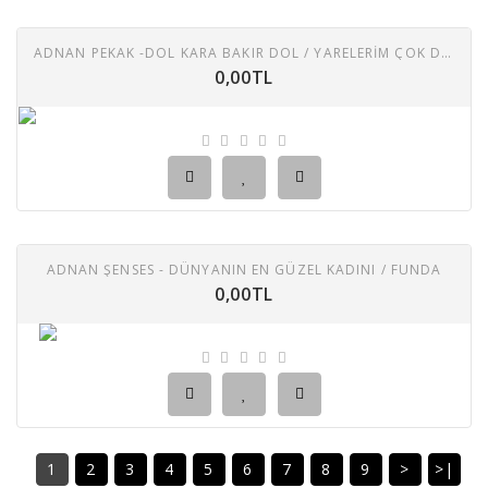
ADNAN PEKAK -DOL KARA BAKIR DOL / YARELERIM ÇOK DERIN
0,00TL
ADNAN ŞENSES - DÜNYANIN EN GÜZEL KADINI / FUNDA
0,00TL
1
2
3
4
5
6
7
8
9
>
>|