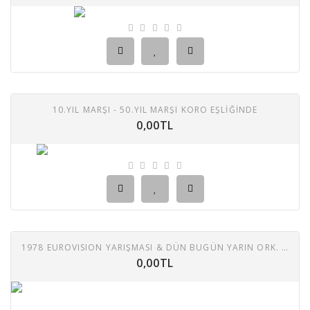
10.YIL MARŞI - 50.YIL MARŞI KORO EŞLİĞİNDE
0,00TL
1978 EUROVISION YARIŞMASI & DÜN BUGÜN YARIN ORK. - 45 LİK - İNSANIZ BİZ - VUR ŞU SAZIN TELLERİNE (ERTAN ANAPA, ESMERAY, FUNDA ANAPA, İSKENDER DOĞAN, KEREM YILMAZER ,MELİKE DEMİRAĞ 45 LIK PLAK
0,00TL