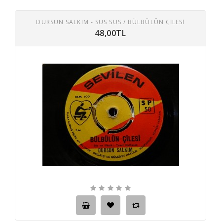
DURSUN SALKIM - SUS SUS / BÜLBÜLÜN ÇILESI
48,00TL