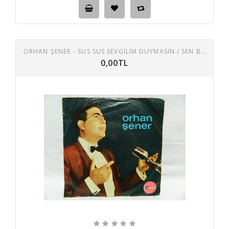
ORHAN ŞENER - SUS SUS SEVGILIM DUYMASIN / SEN BENIM GÖNLÜMDE AÇAN SON GÜLSÜN
0,00TL