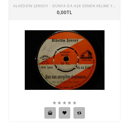
ALAEDDİN ŞENSOY - DÜNYA DA AŞK DENEN KELIME YALAN / SUS SUS SUS SEVGILIM DUYMASIN
0,00TL