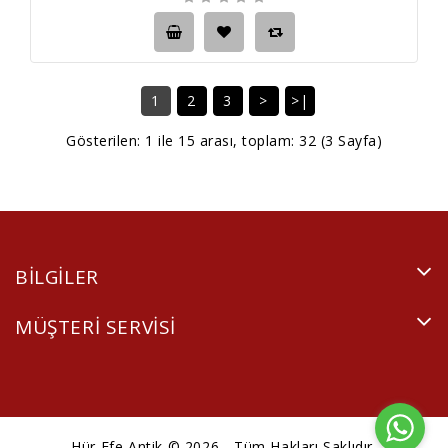
1
2
3
>
>|
Gösterilen: 1 ile 15 arası, toplam: 32 (3 Sayfa)
BILGILER
MÜŞTERI SERVISI
Hür Efe Antik © 2026 - Tüm Hakları Saklıdır.