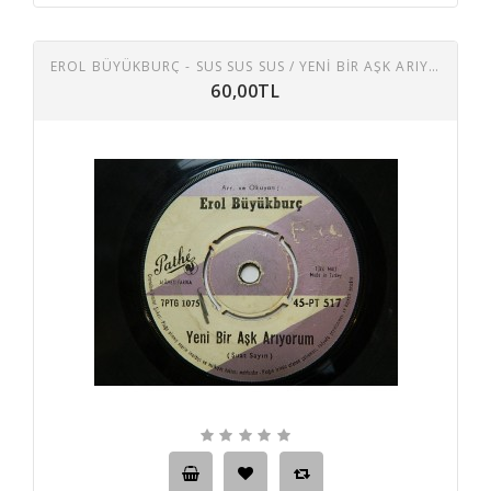
EROL BÜYÜKBURÇ - SUS SUS SUS / YENI BIR AŞK ARIYORUM
60,00TL