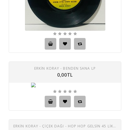
ERKIN KORAY - BENDEN SANA LP
0,00TL
ERKIN KORAY - ÇIÇEK DAĞI - HOP HOP GELSIN 45 LIK PLAK