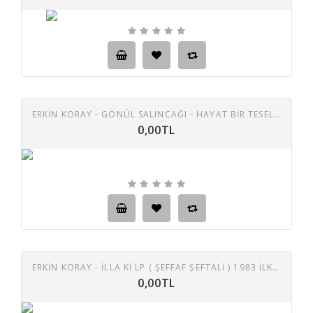
ERKIN KORAY - GÖNÜL SALINCAĞI - HAYAT BIR TESELLI 45 LIK PLAK
0,00TL
ERKIN KORAY - ILLA KI LP ( ŞEFFAF ŞEFTALI ) 1983 ILK BASKI (E)
0,00TL