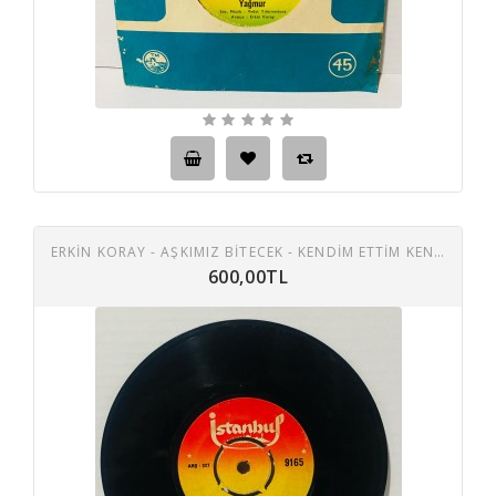
ERKIN KORAY - AŞKIMIZ BITECEK - KENDIM ETTIM KENDIM BULDUM 45 LIK PLAK
600,00TL