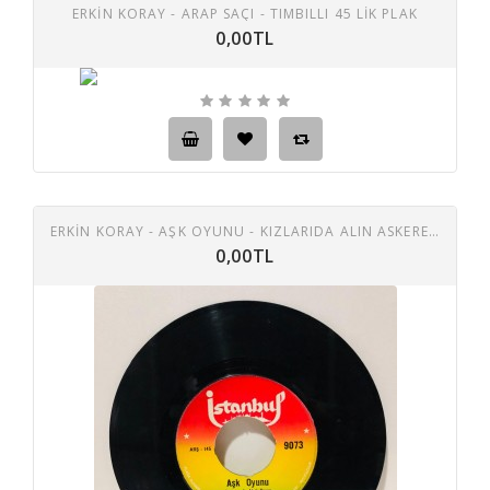
ERKIN KORAY - ARAP SAÇI - TIMBILLI 45 LIK PLAK
0,00TL
ERKIN KORAY - AŞK OYUNU - KIZLARIDA ALIN ASKERE 45 LIK PLAK
0,00TL