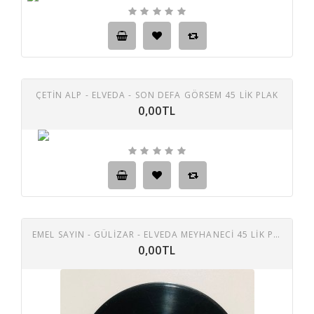
ÇETIN ALP - ELVEDA - SON DEFA GÖRSEM 45 LIK PLAK
0,00TL
EMEL SAYIN - GÜLİZAR - ELVEDA MEYHANECİ 45 LİK PLAK
0,00TL