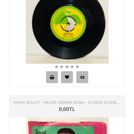
HAKKI BULUT - KADER DEMEM BUNA - ELVEDA DİYEMEZSİN 45 LİK PLAK
0,00TL