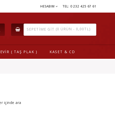
HESABIM
TEL: 0 232 425 67 61
(0 ÜRÜN - 0,00TL)
SEPETIME GIT
EVİR ( TAŞ PLAK )
KASET & CD
er içinde ara