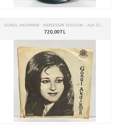
GÖNÜL AKDIKMEN - NEREDESIN SEVGILIM - AŞK IÇIN ÖLMELI 45 LIK PLAK
720,00TL