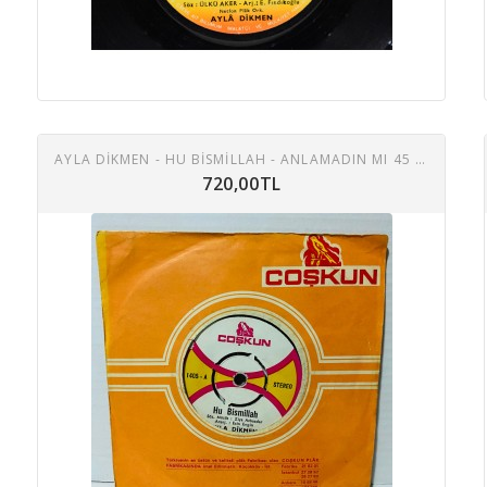
AYLA DIKMEN - HU BISMILLAH - ANLAMADIN MI 45 LIK PLAK
720,00TL