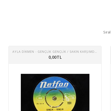
Sıral
AYLA DİKMEN - GENÇLIK GENÇLIK / SAKIN KARŞIMDA AĞLAMA
0,00TL