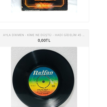
AYLA DİKMEN - KİME NE DÜŞTÜ - HADİ GİDELİM 45 LİK PLAK
0,00TL