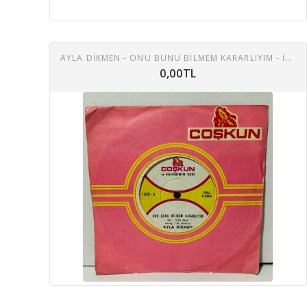
AYLA DIKMEN - ONU BUNU BILMEM KARARLIYIM - ILK VE SON AŞKIMSIN 45 LIK PLAK
0,00TL