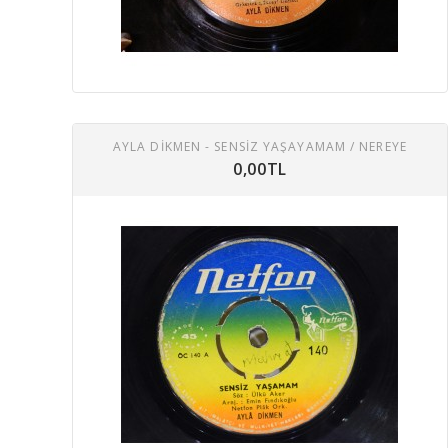
AYLA DİKMEN - SENSIZ YAŞAYAMAM / NEREYE
0,00TL