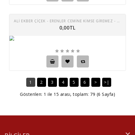
ALI EKBER ÇIÇEK - ERENLER CEMINE KIMSE GIREMEZ - KULEDEN GEL KULEDEN 45 LIK PLAK
0,00TL
1
2
3
4
5
6
>
>|
Gösterilen: 1 ile 15 arası, toplam: 79 (6 Sayfa)