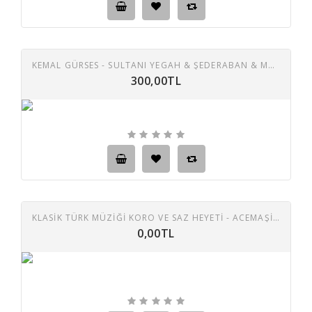
KEMAL GÜRSES - SULTANI YEGAH & ŞEDERABAN & MAHUR & ACEMAŞİRAN FASIL LP
300,00TL
KLASİK TÜRK MÜZİĞİ KORO VE SAZ HEYETİ - ACEMAŞİRAN &ACEMKÜRDİ FASLI - KLASİK TÜRK MÜZİĞİ ŞAHASERLERİ SERİSİ: 10 LP
0,00TL