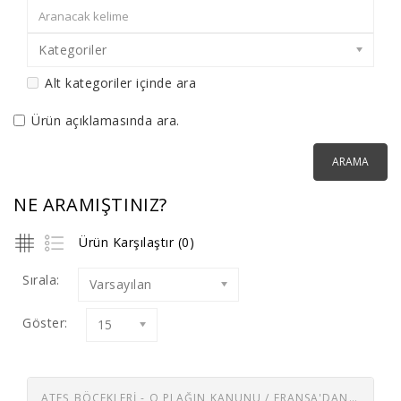
Kategoriler
Alt kategoriler içinde ara
Ürün açıklamasında ara.
NE ARAMIŞTINIZ?
Ürün Karşılaştır (0)
Sırala:
Varsayılan
Göster:
15
ATEŞ BÖCEKLERİ - O PLAĞIN KANUNU / FRANSA'DAN GELDI UMACI O PLAJIN KUMUNU ONU YEDI CEMAL KAMACI( İSTANBUL 71 ORKESTRASI )