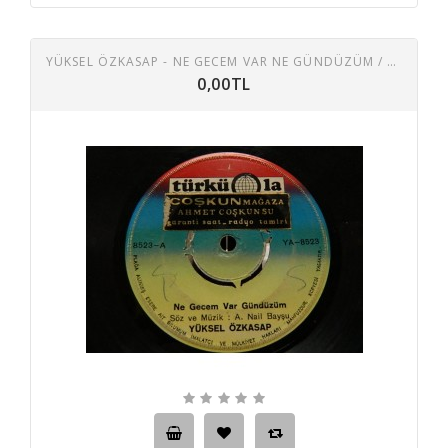
YÜKSEL ÖZKASAP - NE GECEM VAR NE GÜNDÜZÜM / BU DERDIME DERMAN ARARIM BENDE
0,00TL