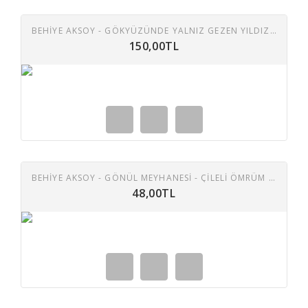
BEHIYE AKSOY - GÖKYÜZÜNDE YALNIZ GEZEN YILDIZLAR - ARIM BALIM PETEYIM 45 LIK PLAK
150,00TL
BEHIYE AKSOY - GÖNÜL MEYHANESI - ÇILELI ÖMRÜM 45 LIK PLAK
48,00TL