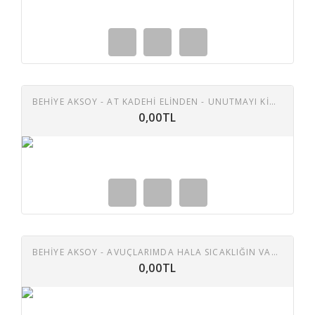
BEHIYE AKSOY - AT KADEHI ELINDEN - UNUTMAYI KIM ÖĞRETTI 45 LIK PLAK
0,00TL
BEHIYE AKSOY - AVUÇLARIMDA HALA SICAKLIĞIN VAR - BIR INAT YÜZÜNDEN 45 LIK PLAK
0,00TL