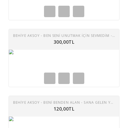
BEHİYE AKSOY - BEN SENİ UNUTMAK İÇİN SEVMEDİM - GECELEYİN BİR SES BÖLER UYKUMU 45 LİK PLAK
300,00TL
BEHIYE AKSOY - BENI BENDEN ALAN - SANA GELEN YOLLAR 45 LIK PLAK
120,00TL