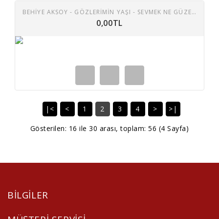
BEHIYE AKSOY - GÖZLERIMIN YAŞI - SEVMEK NE GÜZEL ŞEYDIR 45 LIK PLAK
0,00TL
|<
<
1
2
3
4
>
>|
Gösterilen: 16 ile 30 arası, toplam: 56 (4 Sayfa)
BILGILER