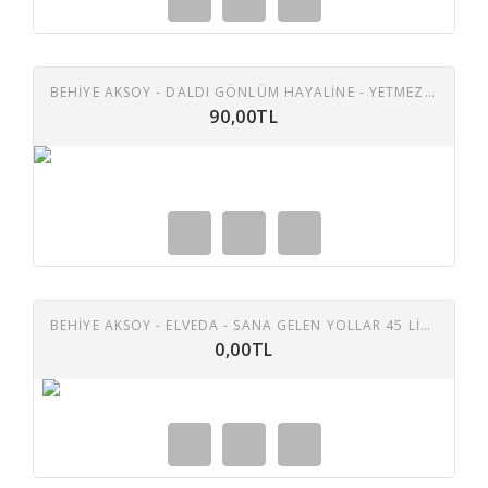
BEHIYE AKSOY - DALDI GÖNLÜM HAYALINE - YETMEZMI ÇEKTIĞIM BUNCA ÇILE 45 LIK PLAK
90,00TL
BEHIYE AKSOY - ELVEDA - SANA GELEN YOLLAR 45 LIK PLAK
0,00TL