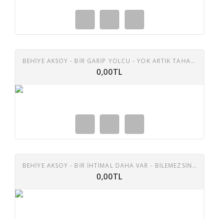
BEHIYE AKSOY - BIR GARIP YOLCU - YOK ARTIK TAHAMMÜLÜM 45 LIK PLAK
0,00TL
BEHİYE AKSOY - BİR İHTİMAL DAHA VAR - BİLEMEZSİNKİ 45 LİK PLAK
0,00TL