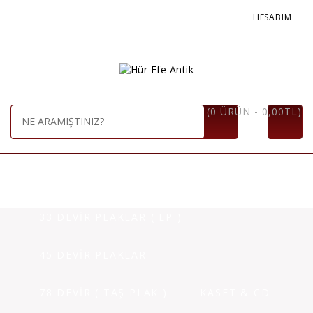
HESABIM
(0 ÜRÜN - 0,00TL)
ANASAYFA
PLAKLAR
33 DEVİR PLAKLAR ( LP )
45 DEVİR PLAKLAR
78 DEVİR ( TAŞ PLAK )
KASET & CD