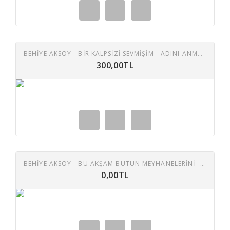
BEHIYE AKSOY - BIR KALPSIZI SEVMIŞIM - ADINI ANMAYACAĞIM 45 LIK PLAK
300,00TL
BEHIYE AKSOY - BU AKŞAM BÜTÜN MEYHANELERINI - GÖRMESEYDIM KEŞKE SENI 45 LIK PLAK
0,00TL