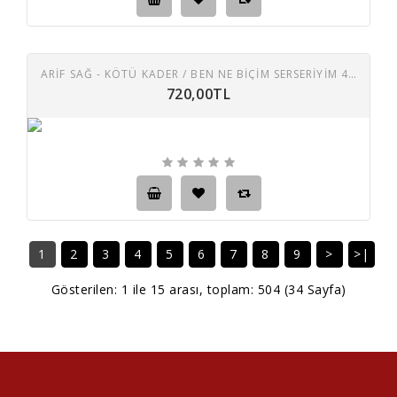
ARİF SAĞ - KÖTÜ KADER / BEN NE BIÇIM SERSERIYIM 45 LIK PLAK
720,00TL
1
2
3
4
5
6
7
8
9
>
>|
Gösterilen: 1 ile 15 arası, toplam: 504 (34 Sayfa)