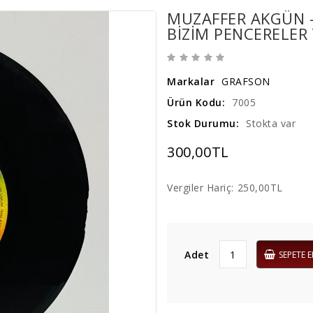
MUZAFFER AKGÜN - 
BIZIM PENCERELER 
Markalar
GRAFSON
Ürün Kodu:
7005
Stok Durumu:
Stokta var
300,00TL
Vergiler Hariç:
250,00TL
Adet
SEPETE E