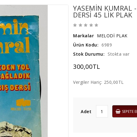
YASEMİN KUMRAL - 
DERSI 45 LIK PLAK
Markalar
MELODİ PLAK
Ürün Kodu:
6989
Stok Durumu:
Stokta var
300,00TL
Vergiler Hariç:
250,00TL
Adet
SEPETE E