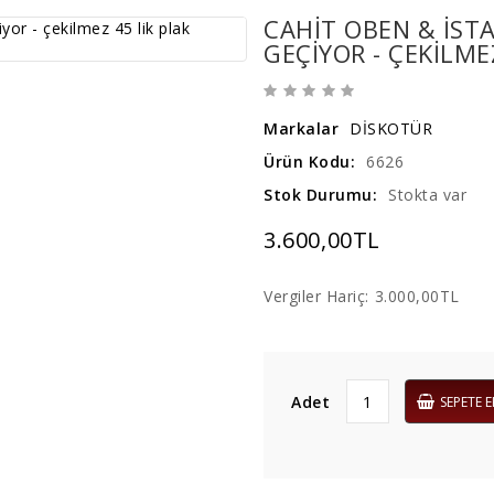
CAHIT OBEN & IST
GEÇIYOR - ÇEKILME
Markalar
DİSKOTÜR
Ürün Kodu:
6626
Stok Durumu:
Stokta var
3.600,00TL
Vergiler Hariç:
3.000,00TL
Adet
SEPETE E