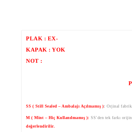
PLAK : EX-
KAPAK : YOK
NOT :
SS ( Still Sealed – Ambalajı Açılmamış )
:
Orjinal fabrik
M ( Mint – Hiç Kullanılmamış ):
SS’den tek farkı oriji
değerlendirilir.