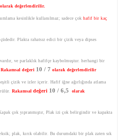
olarak değerlendirilir.
anımlama kesinlikle kullanılmaz; sadece çok
hafif bir kaç
lçüdedir. Plakta rahatsız edici bir çizik veya dipses
 vardır, ve parlaklık hafifçe kaybolmuştur. herhangi bir
10 / 7
.
Rakamsal değeri
olarak değerlendirilir
şitli çizik ve izler içerir. Hafif iğne ağırlığında atlama
10 / 6,5
değeri
örülür.
Rakamsal
olarak
 Kapak çok yıpranmıştır, Plak izi çok belirgindir ve kapakta
eksik; plak, kırık olabilir. Bu durumdaki bir plak zaten sık