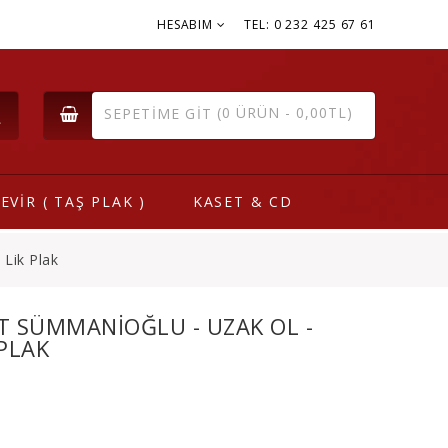
HESABIM
TEL: 0 232 425 67 61
(0 ÜRÜN - 0,00TL)
SEPETIME GIT
EVİR ( TAŞ PLAK )
KASET & CD
 Lik Plak
T SÜMMANIOĞLU - UZAK OL -
 PLAK