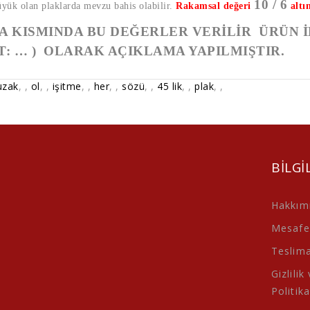
10 / 6
üyük olan plaklarda mevzu bahis olabilir.
Rakamsal değeri
altı
 KISMINDA BU DEĞERLER VERİLİR ÜRÜN İ
T: … ) OLARAK AÇIKLAMA YAPILMIŞTIR.
uzak
,
,
ol
,
,
işitme
,
,
her
,
,
sözü
,
,
45 lik
,
,
plak
,
,
BILGI
Hakkım
Mesafel
Teslimat
Gizlilik
Politika