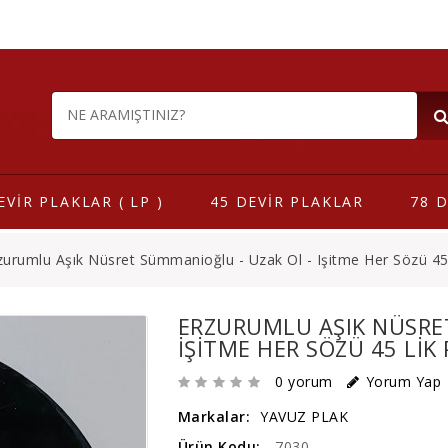
EVİR PLAKLAR ( LP )
45 DEVİR PLAKLAR
78 D
zurumlu Aşık Nüsret Sümmanioğlu - Uzak Ol - Işitme Her Sözü 45
ERZURUMLU AŞIK NÜSRE
IŞITME HER SÖZÜ 45 LIK
0 yorum
Yorum Yap
Markalar:
YAVUZ PLAK
Ürün Kodu:
7030