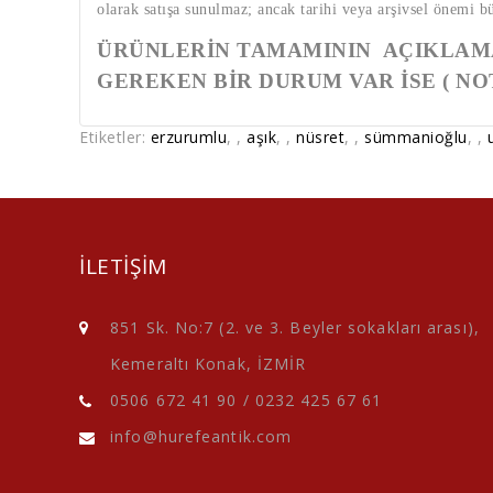
olarak satışa sunulmaz; ancak tarihi veya arşivsel önemi b
ÜRÜNLERİN TAMAMININ AÇIKLAMA
GEREKEN BİR DURUM VAR İSE ( NO
Etiketler:
erzurumlu
,
,
aşık
,
,
nüsret
,
,
sümmanioğlu
,
,
ILETIŞIM
851 Sk. No:7 (2. ve 3. Beyler sokakları arası),
Kemeraltı Konak, İZMİR
0506 672 41 90
/
0232 425 67 61
info@hurefeantik.com