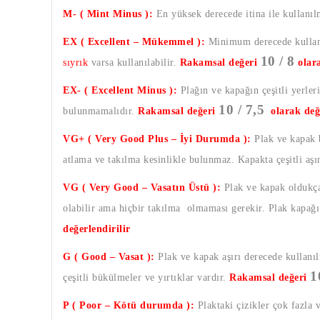
M- ( Mint Minus ):
En yüksek derecede itina ile kullanı
EX ( Excellent – Mükemmel ):
Minimum derecede kullanı
10 / 8
sıyrık
varsa kullanılabilir.
Rakamsal değeri
olar
EX- ( Excellent Minus ):
Plağın ve kapağın çeşitli yerleri
10 / 7,5
bulunmamalıdır.
Rakamsal değeri
olarak değ
VG+ ( Very Good Plus – İyi Durumda ):
Plak ve kapak b
atlama ve takılma kesinlikle bulunmaz. Kapakta çeşitli aş
VG ( Very Good – Vasatın Üstü ):
Plak ve kapak oldukça 
olabilir ama hiçbir takılma olmaması gerekir. Plak kapağı a
değerlendirilir
G ( Good – Vasat ):
Plak ve kapak aşırı derecede kullanıl
1
çeşitli bükülmeler ve yırtıklar vardır.
Rakamsal değeri
P ( Poor – Kötü durumda ):
Plaktaki çizikler çok fazla 