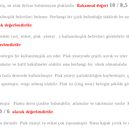
10 / 8,5
lmış, en ufak defosu bulunmayan plaklardır.
Rakamsal değeri
lmışlık belirtileri bulunur. Herhangi bir çizik bulunduğu takdirde bu t
ak değerlendirilir.
ndeki (sırt, etiket, plak yüzeyi…) kullanılmışlık belirtileri görülebilir ö
erlendirilir
elirgin bir kullanılmışlık arz eder. Plak yüzeyinde çeşitli sıyrık ve izler
ınmalar ve hafif bükülmeler olabilir ama herhangi bir eksik olmamalıdır
fazla derecede kullanılmıştır. Plak yüzeyi parlaklıklığını kaybetmiştir, çe
şınmıştır, rengi solmuş olabilir. Plak izi (ring wear) belirgin şekilde g
mıştır. Plakta derin çizikler bulunabilir, atlamalar ve takılmalar vardır.
0 / 6
olarak değerlendirilir
ve derindir. Plak yüzeyi ve etiket çok yıpranmıştır. Hatta kapak yırtık ve 