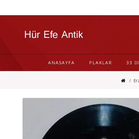
ANASAYFA
PLAKLAR
33 D
Er