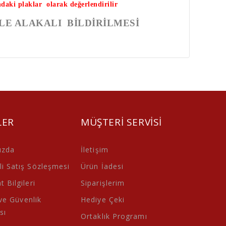
ndaki plaklar olarak değerlendirilir
LE ALAKALI BİLDİRİLMESİ
LER
MÜŞTERI SERVISI
ızda
İletişim
i Satış Sözleşmesi
Ürün İadesi
 Bilgileri
Siparişlerim
 ve Güvenlik
Hediye Çeki
sı
Ortaklık Programı