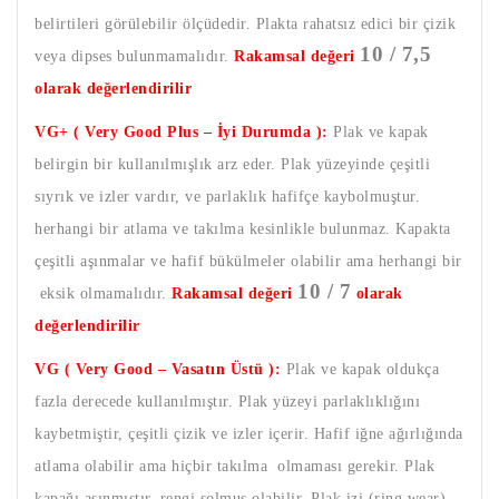
belirtileri görülebilir ölçüdedir. Plakta rahatsız edici bir çizik
10 / 7,5
veya dipses bulunmamalıdır.
Rakamsal değeri
olarak değerlendirilir
VG+ ( Very Good Plus – İyi Durumda ):
Plak ve kapak
belirgin bir kullanılmışlık arz eder. Plak yüzeyinde çeşitli
sıyrık ve izler vardır, ve parlaklık hafifçe kaybolmuştur.
herhangi bir atlama ve takılma kesinlikle bulunmaz. Kapakta
çeşitli aşınmalar ve hafif bükülmeler olabilir ama herhangi bir
10 / 7
eksik olmamalıdır.
Rakamsal değeri
olarak
değerlendirilir
VG ( Very Good – Vasatın Üstü ):
Plak ve kapak oldukça
fazla derecede kullanılmıştır. Plak yüzeyi parlaklıklığını
kaybetmiştir, çeşitli çizik ve izler içerir. Hafif iğne ağırlığında
atlama olabilir ama hiçbir takılma olmaması gerekir. Plak
kapağı aşınmıştır, rengi solmuş olabilir. Plak izi (ring wear)