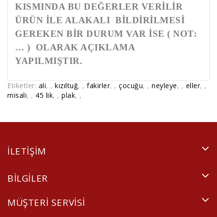
KISMINDA BU DEĞERLER VERİLİR
ÜRÜN İLE ALAKALI BİLDİRİLMESİ
GEREKEN BİR DURUM VAR İSE ( NOT:
… ) OLARAK AÇIKLAMA
YAPILMIŞTIR.
Etiketler:
ali
,
,
kızıltuğ
,
,
fakirler
,
,
çocuğu
,
,
neyleye
,
,
eller
,
,
misali
,
,
45 lik
,
,
plak
,
,
ILETIŞIM
BILGILER
MÜŞTERI SERVISI