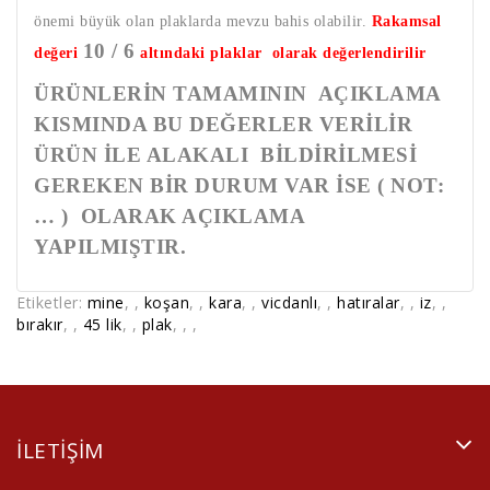
önemi büyük olan plaklarda mevzu bahis olabilir.
Rakamsal
10 / 6
değeri
altındaki plaklar olarak değerlendirilir
ÜRÜNLERİN TAMAMININ AÇIKLAMA
KISMINDA BU DEĞERLER VERİLİR
ÜRÜN İLE ALAKALI BİLDİRİLMESİ
GEREKEN BİR DURUM VAR İSE ( NOT:
… ) OLARAK AÇIKLAMA
YAPILMIŞTIR.
Etiketler:
mine
,
,
koşan
,
,
kara
,
,
vicdanlı
,
,
hatıralar
,
,
iz
,
,
bırakır
,
,
45 lik
,
,
plak
,
,
,
ILETIŞIM