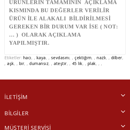
ÜRÜNLERİN TAMAMININ AÇIKLAMA
KISMINDA BU DEĞERLER VERİLİR
ÜRÜN İLE ALAKALI BİLDİRİLMESİ
GEREKEN BİR DURUM VAR İSE ( NOT:
… ) OLARAK AÇIKLAMA
YAPILMIŞTIR.
Etiketler:
hacı
,
,
kaya
,
,
sevdasını
,
,
çektiğim
,
,
nazlı
,
,
dilber
,
,
aşk
,
,
bir
,
,
dumansız
,
,
ateştir
,
,
45 lik
,
,
plak
,
,
,
ILETIŞIM
BILGILER
MÜŞTERI SERVISI