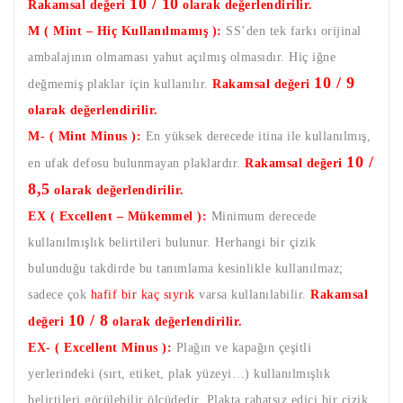
10 / 10
Rakamsal değeri
olarak değerlendirilir.
M ( Mint – Hiç Kullanılmamış ):
SS’den tek farkı orijinal
ambalajının olmaması yahut açılmış olmasıdır. Hiç iğne
10 / 9
değmemiş plaklar için kullanılır.
Rakamsal değeri
olarak değerlendirilir.
M- ( Mint Minus ):
En yüksek derecede itina ile kullanılmış,
10 /
en ufak defosu bulunmayan plaklardır.
Rakamsal değeri
8,5
olarak değerlendirilir.
EX ( Excellent – Mükemmel ):
Minimum derecede
kullanılmışlık belirtileri bulunur. Herhangi bir çizik
bulunduğu takdirde bu tanımlama kesinlikle kullanılmaz;
sadece çok
hafif bir kaç sıyrık
varsa kullanılabilir.
Rakamsal
10 / 8
değeri
olarak değerlendirilir.
EX- ( Excellent Minus ):
Plağın ve kapağın çeşitli
yerlerindeki (sırt, etiket, plak yüzeyi…) kullanılmışlık
belirtileri görülebilir ölçüdedir. Plakta rahatsız edici bir çizik