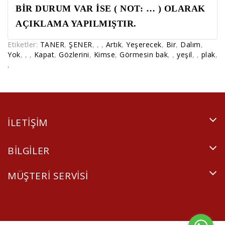
BİR DURUM VAR İSE ( NOT: … ) OLARAK
AÇIKLAMA YAPILMIŞTIR.
Etiketler:
TANER
,
ŞENER
,
,
,
Artık
,
Yeşerecek
,
Bir
,
Dalım
,
Yok
,
,
,
Kapat
,
Gözlerini
,
Kimse
,
Görmesin bak
,
,
yeşil
,
,
plak
,
,
ILETIŞIM
BILGILER
MÜŞTERI SERVISI