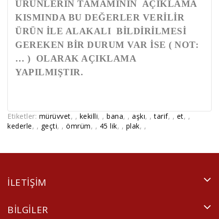
ÜRÜNLERİN TAMAMININ AÇIKLAMA
KISMINDA BU DEĞERLER VERİLİR
ÜRÜN İLE ALAKALI BİLDİRİLMESİ
GEREKEN BİR DURUM VAR İSE ( NOT:
… ) OLARAK AÇIKLAMA
YAPILMIŞTIR.
Etiketler:
mürüvvet
,
,
kekilli
,
,
bana
,
,
aşkı
,
,
tarif
,
,
et
,
,
kederle
,
,
geçti
,
,
ömrüm
,
,
45 lik
,
,
plak
,
,
ILETIŞIM
BILGILER