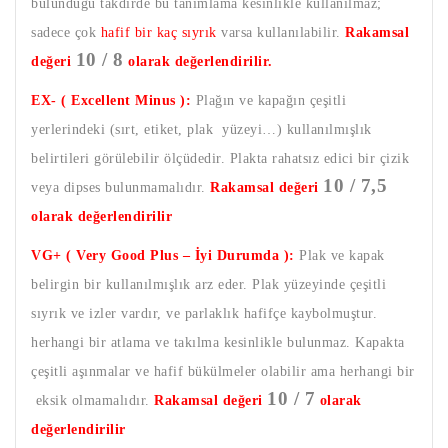
bulunduğu takdirde bu tanımlama kesinlikle kullanılmaz;
sadece çok
hafif bir kaç sıyrık
varsa kullanılabilir.
Rakamsal
10 / 8
değeri
olarak değerlendirilir.
EX- ( Excellent Minus ):
Plağın ve kapağın çeşitli
yerlerindeki (sırt, etiket, plak yüzeyi…) kullanılmışlık
belirtileri görülebilir ölçüdedir. Plakta rahatsız edici bir çizik
10 / 7,5
veya dipses bulunmamalıdır.
Rakamsal değeri
olarak değerlendirilir
VG+ ( Very Good Plus – İyi Durumda ):
Plak ve kapak
belirgin bir kullanılmışlık arz eder. Plak yüzeyinde çeşitli
sıyrık ve izler vardır, ve parlaklık hafifçe kaybolmuştur.
herhangi bir atlama ve takılma kesinlikle bulunmaz. Kapakta
çeşitli aşınmalar ve hafif bükülmeler olabilir ama herhangi bir
10 / 7
eksik olmamalıdır.
Rakamsal değeri
olarak
değerlendirilir