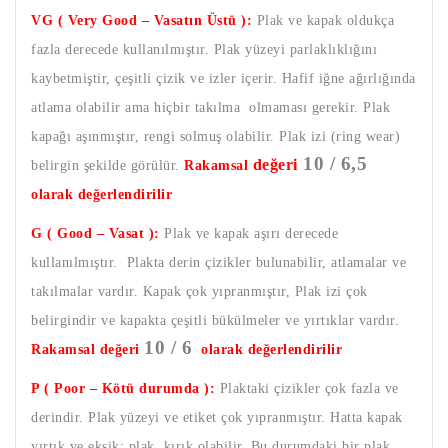
VG ( Very Good – Vasatın Üstü ):
Plak ve kapak oldukça
fazla derecede kullanılmıştır. Plak yüzeyi parlaklıklığını
kaybetmiştir, çeşitli çizik ve izler içerir. Hafif iğne ağırlığında
atlama olabilir ama hiçbir takılma olmaması gerekir. Plak
kapağı aşınmıştır, rengi solmuş olabilir. Plak izi (ring wear)
10 / 6,5
değeri
belirgin şekilde görülür.
Rakamsal
olarak değerlendirilir
G ( Good – Vasat ):
Plak ve kapak aşırı derecede
kullanılmıştır. Plakta derin çizikler bulunabilir, atlamalar ve
takılmalar vardır. Kapak çok yıpranmıştır, Plak izi çok
belirgindir ve kapakta çeşitli bükülmeler ve yırtıklar vardır.
10 / 6
Rakamsal değeri
olarak değerlendirilir
P ( Poor – Kötü durumda ):
Plaktaki çizikler çok fazla ve
derindir. Plak yüzeyi ve etiket çok yıpranmıştır. Hatta kapak
yırtık ve eksik; plak, kırık olabilir. Bu durumdaki bir plak