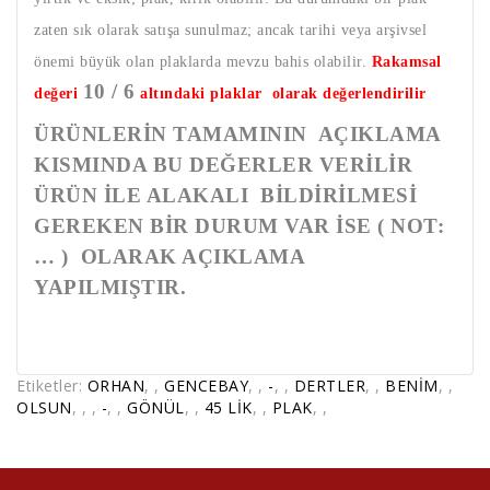
zaten sık olarak satışa sunulmaz; ancak tarihi veya arşivsel
önemi büyük olan plaklarda mevzu bahis olabilir.
Rakamsal
10 / 6
değeri
altındaki plaklar olarak değerlendirilir
ÜRÜNLERİN TAMAMININ AÇIKLAMA
KISMINDA BU DEĞERLER VERİLİR
ÜRÜN İLE ALAKALI BİLDİRİLMESİ
GEREKEN BİR DURUM VAR İSE ( NOT:
… ) OLARAK AÇIKLAMA
YAPILMIŞTIR.
Etiketler:
ORHAN
,
,
GENCEBAY
,
,
-
,
,
DERTLER
,
,
BENİM
,
,
OLSUN
,
,
,
-
,
,
GÖNÜL
,
,
45 LİK
,
,
PLAK
,
,