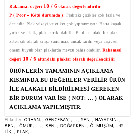
10 / 6
Rakamsal değeri
olarak değerlendirilir
P ( Poor – Kötü durumda ):
Plaktaki çizikler çok fazla ve
derindir. Plak yüzeyi ve etiket çok yıpranmıştır. Hatta kapak
yırtık ve eksik; plak, kırık olabilir. Bu durumdaki bir plak
zaten sık olarak satışa sunulmaz; ancak tarihi veya arşivsel
önemi büyük olan plaklarda mevzu bahis olabilir.
Rakamsal
10 / 6
değeri
altındaki plaklar olarak değerlendirilir
ÜRÜNLERİN TAMAMININ AÇIKLAMA
KISMINDA BU DEĞERLER VERİLİR ÜRÜN
İLE ALAKALI BİLDİRİLMESİ GEREKEN
BİR DURUM VAR İSE ( NOT: … ) OLARAK
AÇIKLAMA YAPILMIŞTIR.
Etiketler:
ORHAN
,
,
GENCEBAY
,
,
-
,
,
SEN
,
,
HAYATSIN
,
,
BEN
,
,
ÖMÜR
,
,
-
,
,
BEN
,
,
DOĞARKEN
,
,
ÖLMÜŞÜM
,
,
45
LİK
,
,
PLAK
,
,