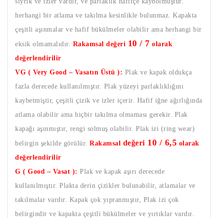
sıyrık ve izler vardır, ve parlaklık hafifçe kaybolmuştur.
herhangi bir atlama ve takılma kesinlikle bulunmaz. Kapakta
çeşitli aşınmalar ve hafif bükülmeler olabilir ama herhangi bir
10 / 7
eksik olmamalıdır.
Rakamsal değeri
olarak
değerlendirilir
VG ( Very Good – Vasatın Üstü ):
Plak ve kapak oldukça
fazla derecede kullanılmıştır. Plak yüzeyi parlaklıklığını
kaybetmiştir, çeşitli çizik ve izler içerir. Hafif iğne ağırlığında
atlama olabilir ama hiçbir takılma olmaması gerekir. Plak
kapağı aşınmıştır, rengi solmuş olabilir. Plak izi (ring wear)
10 / 6,5
değeri
belirgin şekilde görülür.
Rakamsal
olarak
değerlendirilir
G ( Good – Vasat ):
Plak ve kapak aşırı derecede
kullanılmıştır. Plakta derin çizikler bulunabilir, atlamalar ve
takılmalar vardır. Kapak çok yıpranmıştır, Plak izi çok
belirgindir ve kapakta çeşitli bükülmeler ve yırtıklar vardır.