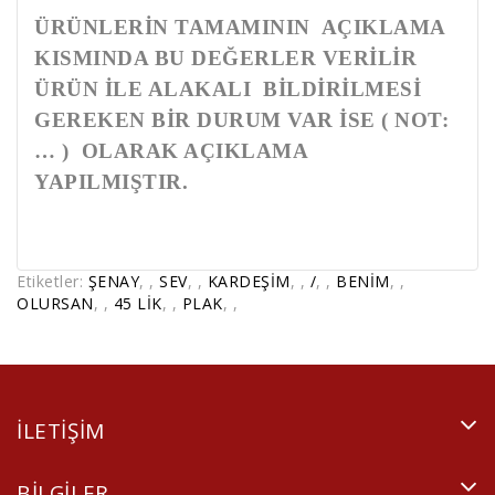
ÜRÜNLERİN TAMAMININ AÇIKLAMA
KISMINDA BU DEĞERLER VERİLİR
ÜRÜN İLE ALAKALI BİLDİRİLMESİ
GEREKEN BİR DURUM VAR İSE ( NOT:
… ) OLARAK AÇIKLAMA
YAPILMIŞTIR.
Etiketler:
ŞENAY
,
,
SEV
,
,
KARDEŞİM
,
,
/
,
,
BENİM
,
,
OLURSAN
,
,
45 LİK
,
,
PLAK
,
,
ILETIŞIM
BILGILER