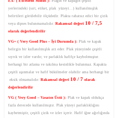
EX- ( Excellent Minus ):
Plağın ve kapağın çeşitli
yerlerindeki (sırt, etiket, plak yüzeyi…) kullanılmışlık
belirtileri görülebilir ölçüdedir. Plakta rahatsız edici bir çizik
10 / 7,5
veya dipses bulunmamalıdır.
Rakamsal değeri
olarak değerlendirilir
VG+ ( Very Good Plus – İyi Durumda ):
Plak ve kapak
belirgin bir kullanılmışlık arz eder. Plak yüzeyinde çeşitli
sıyrık ve izler vardır, ve parlaklık hafifçe kaybolmuştur.
herhangi bir atlama ve takılma kesinlikle bulunmaz. Kapakta
çeşitli aşınmalar ve hafif bükülmeler olabilir ama herhangi bir
10 / 7
eksik olmamalıdır.
Rakamsal değeri
olarak
değerlendirilir
VG ( Very Good – Vasatın Üstü ):
Plak ve kapak oldukça
fazla derecede kullanılmıştır. Plak yüzeyi parlaklıklığını
kaybetmiştir, çeşitli çizik ve izler içerir. Hafif iğne ağırlığında