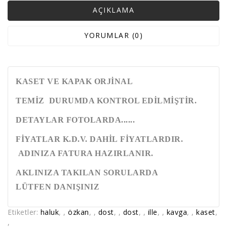
AÇIKLAMA
YORUMLAR (0)
KASET VE KAPAK ORJİNAL
TEMİZ DURUMDA KONTROL EDİLMİŞTİR.
DETAYLAR FOTOLARDA......
FİYATLAR K.D.V. DAHİL FİYATLARDIR.
ADINIZA FATURA HAZIRLANIR.
AKLINIZA TAKILAN SORULARDA
LÜTFEN DANIŞINIZ
Etiketler:
haluk
,
,
özkan
,
,
dost
,
,
dost
,
,
ille
,
,
kavga
,
,
kaset
,
,