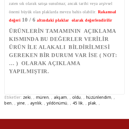
zaten sık olarak satışa sunulmaz; ancak tarihi veya arşivsel
önemi büyük olan plaklarda mevzu bahis olabilir.
Rakamsal
10 / 6
değeri
altındaki plaklar olarak değerlendirilir
ÜRÜNLERİN TAMAMININ AÇIKLAMA
KISMINDA BU DEĞERLER VERİLİR
ÜRÜN İLE ALAKALI BİLDİRİLMESİ
GEREKEN BİR DURUM VAR İSE ( NOT:
… ) OLARAK AÇIKLAMA
YAPILMIŞTIR.
Etiketler:
zeki
,
,
müren
,
,
akşam
,
,
oldu
,
,
hüzünlendim
,
,
ben
,
,
yine
,
,
ayrılık
,
,
yıldönümü
,
,
45 lik
,
,
plak
,
,