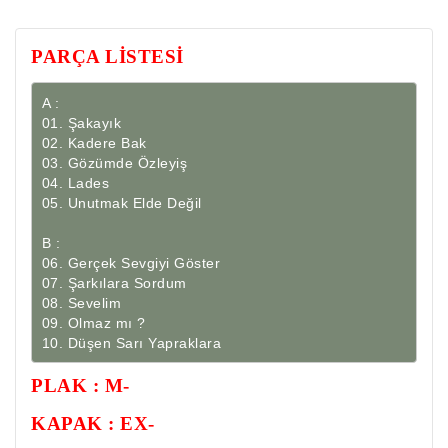
PARÇA LİSTESİ
A :

01. Şakayık

02. Kadere Bak

03. Gözümde Özleyiş

04. Lades

05. Unutmak Elde Değil

B :

06. Gerçek Sevgiyi Göster

07. Şarkılara Sordum

08. Sevelim

09. Olmaz mı ?

10. Düşen Sarı Yapraklara
PLAK : M-
KAPAK : EX-