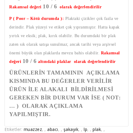
10 / 6
Rakamsal değeri
olarak değerlendirilir
P ( Poor – Kötü durumda ):
Plaktaki çizikler çok fazla ve
derindir. Plak yüzeyi ve etiket çok yıpranmıştır. Hatta kapak
yırtık ve eksik; plak, kırık olabilir. Bu durumdaki bir plak
zaten sık olarak satışa sunulmaz; ancak tarihi veya arşivsel
önemi büyük olan plaklarda mevzu bahis olabilir.
Rakamsal
10 / 6
değeri
altındaki plaklar olarak değerlendirilir
ÜRÜNLERİN TAMAMININ AÇIKLAMA
KISMINDA BU DEĞERLER VERİLİR
ÜRÜN İLE ALAKALI BİLDİRİLMESİ
GEREKEN BİR DURUM VAR İSE ( NOT:
… ) OLARAK AÇIKLAMA
YAPILMIŞTIR.
Etiketler:
muazzez
,
,
abacı
,
,
şakayık
,
,
lp
,
,
plak
,
,