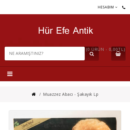
HESABIM
(0 ÜRÜN - 0,00TL)
Muazzez Abacı - Şakayık Lp