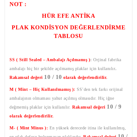
NOT :
HÜR EFE ANTİKA
PLAK KONDİSYON DEĞERLENDİRME
TABLOSU
SS ( Still Sealed – Ambalajı Açılmamış )
:
Orjinal fabrika
ambalajı hiç bir şekilde açılmamış plaklar için kullanılır
.
10 / 10
Rakamsal değeri
olarak değerlendirilir.
M ( Mint – Hiç Kullanılmamış ):
SS’den tek farkı orijinal
ambalajının olmaması yahut açılmış olmasıdır. Hiç iğne
10 / 9
değmemiş plaklar için kullanılır.
Rakamsal değeri
olarak değerlendirilir.
M- ( Mint Minus ):
En yüksek derecede itina ile kullanılmış,
10 /
en ufak defosu bulunmayan plaklardır.
Rakamsal değeri