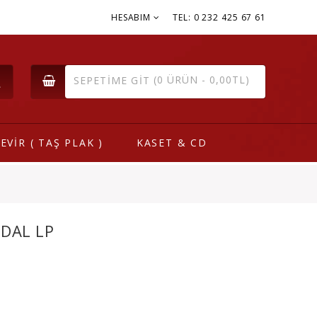
HESABIM
TEL: 0 232 425 67 61
(0 ÜRÜN - 0,00TL)
SEPETIME GIT
EVİR ( TAŞ PLAK )
KASET & CD
BDAL LP