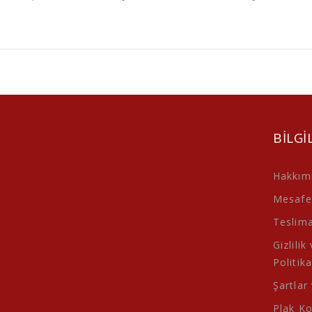
BILGI
Hakkım
Mesafel
Teslimat
Gizlilik
Politika
Şartlar
Plak K