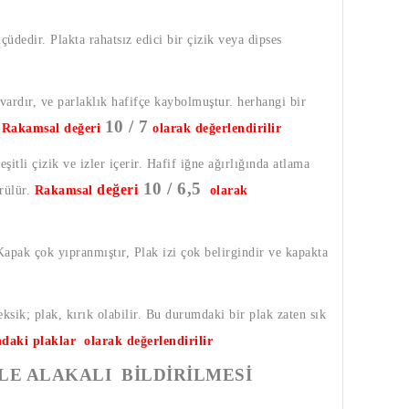
lçüdedir. Plakta rahatsız edici bir çizik veya dipses
 vardır, ve parlaklık hafifçe kaybolmuştur. herhangi bir
10 / 7
.
Rakamsal değeri
olarak değerlendirilir
şitli çizik ve izler içerir. Hafif iğne ağırlığında atlama
10 / 6,5
değeri
örülür.
Rakamsal
olarak
 Kapak çok yıpranmıştır, Plak izi çok belirgindir ve kapakta
eksik; plak, kırık olabilir. Bu durumdaki bir plak zaten sık
ndaki plaklar olarak değerlendirilir
LE ALAKALI BİLDİRİLMESİ