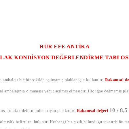
HÜR EFE ANTİKA
PLAK KONDİSYON DEĞERLENDİRME TABLOS
a ambalajı hiç bir şekilde açılmamış plaklar için kullanılır
.
Rakamsal de
nal ambalajının olmaması yahut açılmış olmasıdır. Hiç iğne değmemiş plak
10 / 8,5
lmış, en ufak defosu bulunmayan plaklardır.
Rakamsal değeri
lmışlık belirtileri bulunur. Herhangi bir çizik bulunduğu takdirde bu t