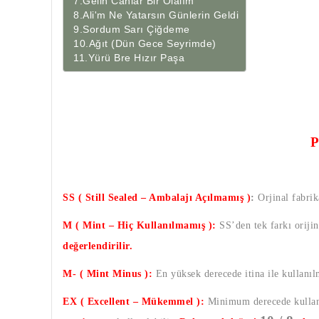
 7.Gelin Canlar Bir Olalım

 8.Ali'm Ne Yatarsın Günlerin Geldi

 9.Sordum Sarı Çiğdeme

 10.Ağıt (Dün Gece Seyrimde)

 11.Yürü Bre Hızır Paşa
SS ( Still Sealed – Ambalajı Açılmamış )
:
Orjinal fabrik
M ( Mint – Hiç Kullanılmamış ):
SS’den tek farkı oriji
değerlendirilir.
M- ( Mint Minus ):
En yüksek derecede itina ile kullanı
EX ( Excellent – Mükemmel ):
Minimum derecede kullanı