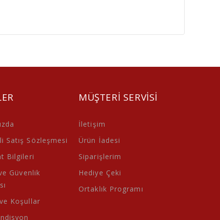
LER
MÜŞTERI SERVISI
ızda
İletişim
i Satış Sözleşmesi
Ürün İadesi
 Bilgileri
Siparişlerim
 ve Güvenlik
Hediye Çeki
sı
Ortaklık Programı
 ve Koşullar
ondisyon