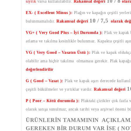
10 / 8
sıyrık
varsa kullanılabilir.
Rakamsal değeri
olar
EX- ( Excellent Minus ):
Plağın ve kapağın çeşitli yerleri
10 / 7,5
bulunmamalıdır.
Rakamsal değeri
olarak değ
VG+ ( Very Good Plus – İyi Durumda ):
Plak ve kapak b
atlama ve takılma kesinlikle bulunmaz. Kapakta çeşitli aş
VG ( Very Good – Vasatın Üstü ):
Plak ve kapak oldukça 
olabilir ama hiçbir takılma olmaması gerekir. Plak kapağı a
değerlendirilir
G ( Good – Vasat ):
Plak ve kapak aşırı derecede kullanıl
1
çeşitli bükülmeler ve yırtıklar vardır.
Rakamsal değeri
P ( Poor – Kötü durumda ):
Plaktaki çizikler çok fazla 
olarak satışa sunulmaz; ancak tarihi veya arşivsel önemi b
ÜRÜNLERİN TAMAMININ AÇIKLAMA
GEREKEN BİR DURUM VAR İSE ( NO