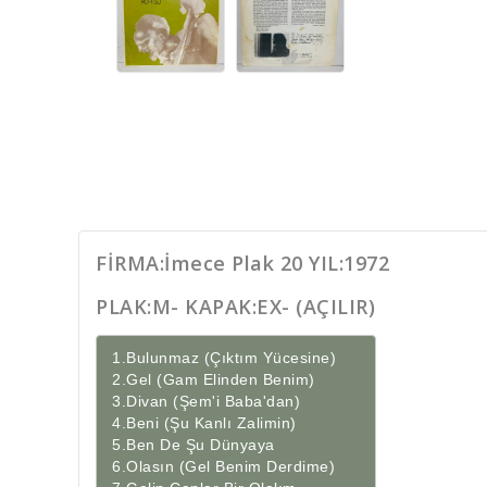
FİRMA:İmece Plak 20 YIL:1972
PLAK:M- KAPAK:EX- (AÇILIR)
 1.Bulunmaz (Çıktım Yücesine)

 2.Gel (Gam Elinden Benim)

 3.Divan (Şem'i Baba'dan)

 4.Beni (Şu Kanlı Zalimin)

 5.Ben De Şu Dünyaya

 6.Olasın (Gel Benim Derdime)
