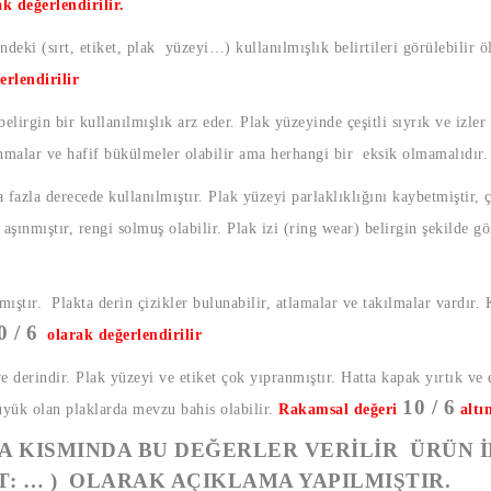
ak değerlendirilir.
ndeki (sırt, etiket, plak yüzeyi…) kullanılmışlık belirtileri görülebilir ö
erlendirilir
elirgin bir kullanılmışlık arz eder. Plak yüzeyinde çeşitli sıyrık ve izler
ınmalar ve hafif bükülmeler olabilir ama herhangi bir eksik olmamalıdır
fazla derecede kullanılmıştır. Plak yüzeyi parlaklıklığını kaybetmiştir, çe
şınmıştır, rengi solmuş olabilir. Plak izi (ring wear) belirgin şekilde g
mıştır. Plakta derin çizikler bulunabilir, atlamalar ve takılmalar vardır.
0 / 6
olarak değerlendirilir
ve derindir. Plak yüzeyi ve etiket çok yıpranmıştır. Hatta kapak yırtık ve 
10 / 6
üyük olan plaklarda mevzu bahis olabilir.
Rakamsal değeri
altı
 KISMINDA BU DEĞERLER VERİLİR ÜRÜN İ
T: … ) OLARAK AÇIKLAMA YAPILMIŞTIR.