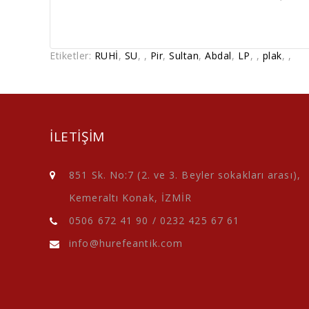
Etiketler:
RUHİ
,
SU
,
,
Pir
,
Sultan
,
Abdal
,
LP
,
,
plak
,
,
ILETIŞIM
851 Sk. No:7 (2. ve 3. Beyler sokakları arası),
Kemeraltı Konak, İZMİR
0506 672 41 90
/
0232 425 67 61
info@hurefeantik.com