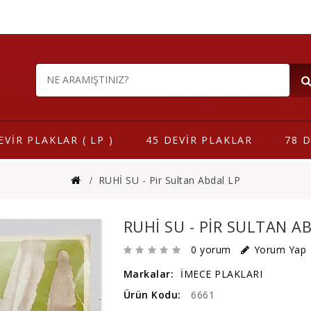
EVİR PLAKLAR ( LP )
45 DEVİR PLAKLAR
78 D
RUHİ SU - Pir Sultan Abdal LP
RUHİ SU - PIR SULTAN A
0 yorum
Yorum Yap
Markalar:
İMECE PLAKLARI
Ürün Kodu:
6661