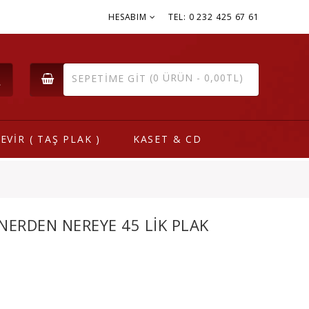
HESABIM
TEL: 0 232 425 67 61
(0 ÜRÜN - 0,00TL)
SEPETIME GIT
EVİR ( TAŞ PLAK )
KASET & CD
 NERDEN NEREYE 45 LIK PLAK