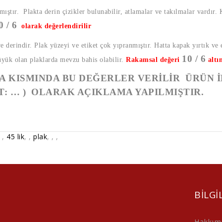
mıştır. Plakta derin çizikler bulunabilir, atlamalar ve takılmalar vardır.
0 / 6
olarak değerlendirilir
ve derindir. Plak yüzeyi ve etiket çok yıpranmıştır. Hatta kapak yırtık ve 
10 / 6
üyük olan plaklarda mevzu bahis olabilir.
Rakamsal değeri
altı
 KISMINDA BU DEĞERLER VERİLİR ÜRÜN İ
T: … ) OLARAK AÇIKLAMA YAPILMIŞTIR.
,
,
45 lik
,
,
plak
,
,
,
BILGI
Hakkım