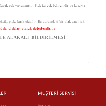
 Kapak çok yıpranmıştır, Plak izi çok belirgindir ve kapakta
eksik; plak, kırık olabilir. Bu durumdaki bir plak zaten sık
ndaki plaklar olarak değerlendirilir
LE ALAKALI BİLDİRİLMESİ
LER
MÜŞTERI SERVISI
ızda
İletişim