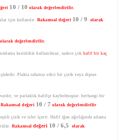
10 / 10
ğeri
olarak değerlendirilir.
10 / 9
lar için kullanılır.
Rakamsal değeri
olarak
olarak değerlendirilir.
anımlama kesinlikle kullanılmaz; sadece çok
hafif bir kaç
lçüdedir. Plakta rahatsız edici bir çizik veya dipses
 vardır, ve parlaklık hafifçe kaybolmuştur. herhangi bir
10 / 7
.
Rakamsal değeri
olarak değerlendirilir
şitli çizik ve izler içerir. Hafif iğne ağırlığında atlama
10 / 6,5
değeri
örülür.
Rakamsal
olarak