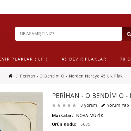
EVİR PLAKLAR ( LP )
45 DEVİR PLAKLAR
78 D
Perihan - O Bendim O - Nerden Nereye 45 Lik Plak
PERIHAN - O BENDIM O -
0 yorum
Yorum Yap
Markalar:
NOVA MÜZİK
Ürün Kodu:
6635