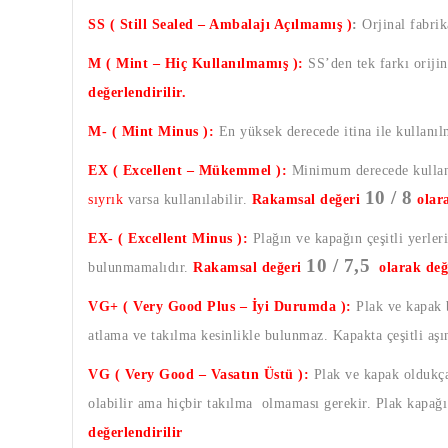
SS ( Still Sealed – Ambalajı Açılmamış )
:
Orjinal fabrik
M ( Mint – Hiç Kullanılmamış ):
SS’den tek farkı oriji
değerlendirilir.
M- ( Mint Minus ):
En yüksek derecede itina ile kullanı
EX ( Excellent – Mükemmel ):
Minimum derecede kullanı
10 / 8
sıyrık
varsa kullanılabilir.
Rakamsal değeri
olar
EX- ( Excellent Minus ):
Plağın ve kapağın çeşitli yerleri
10 / 7,5
bulunmamalıdır.
Rakamsal değeri
olarak değ
VG+ ( Very Good Plus – İyi Durumda ):
Plak ve kapak b
atlama ve takılma kesinlikle bulunmaz. Kapakta çeşitli aş
VG ( Very Good – Vasatın Üstü ):
Plak ve kapak oldukça 
olabilir ama hiçbir takılma olmaması gerekir. Plak kapağı a
değerlendirilir