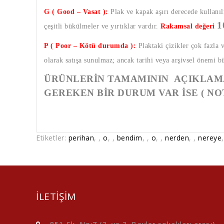
G ( Good – Vasat ):
Plak ve kapak aşırı derecede kullanıl
1
çeşitli bükülmeler ve yırtıklar vardır.
Rakamsal değeri
P ( Poor – Kötü durumda ):
Plaktaki çizikler çok fazla 
olarak satışa sunulmaz; ancak tarihi veya arşivsel önemi b
ÜRÜNLERİN TAMAMININ AÇIKLAMA
GEREKEN BİR DURUM VAR İSE ( NO
Etiketler:
perihan
,
,
o
,
,
bendim
,
,
o
,
,
nerden
,
,
nereye
ILETIŞIM