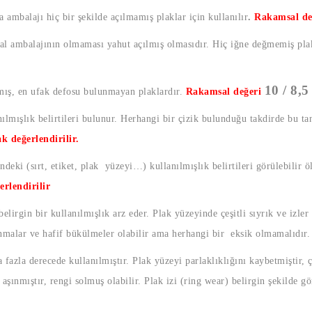
a ambalajı hiç bir şekilde açılmamış plaklar için kullanılır
.
Rakamsal de
nal ambalajının olmaması yahut açılmış olmasıdır. Hiç iğne değmemiş plak
10 / 8,5
lmış, en ufak defosu bulunmayan plaklardır.
Rakamsal değeri
lmışlık belirtileri bulunur. Herhangi bir çizik bulunduğu takdirde bu t
ak değerlendirilir.
ndeki (sırt, etiket, plak yüzeyi…) kullanılmışlık belirtileri görülebilir ö
erlendirilir
elirgin bir kullanılmışlık arz eder. Plak yüzeyinde çeşitli sıyrık ve izler
ınmalar ve hafif bükülmeler olabilir ama herhangi bir eksik olmamalıdır
fazla derecede kullanılmıştır. Plak yüzeyi parlaklıklığını kaybetmiştir, çe
şınmıştır, rengi solmuş olabilir. Plak izi (ring wear) belirgin şekilde g