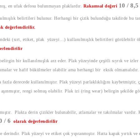
10 / 8,5
lmış, en ufak defosu bulunmayan plaklardır.
Rakamsal değeri
lmışlık belirtileri bulunur. Herhangi bir çizik bulunduğu takdirde bu t
ak değerlendirilir.
ndeki (sırt, etiket, plak yüzeyi…) kullanılmışlık belirtileri görülebilir ö
erlendirilir
elirgin bir kullanılmışlık arz eder. Plak yüzeyinde çeşitli sıyrık ve izler
ınmalar ve hafif bükülmeler olabilir ama herhangi bir eksik olmamalıdır
fazla derecede kullanılmıştır. Plak yüzeyi parlaklıklığını kaybetmiştir, çe
şınmıştır, rengi solmuş olabilir. Plak izi (ring wear) belirgin şekilde g
mıştır. Plakta derin çizikler bulunabilir, atlamalar ve takılmalar vardır.
0 / 6
olarak değerlendirilir
ve derindir. Plak yüzeyi ve etiket çok yıpranmıştır. Hatta kapak yırtık ve 