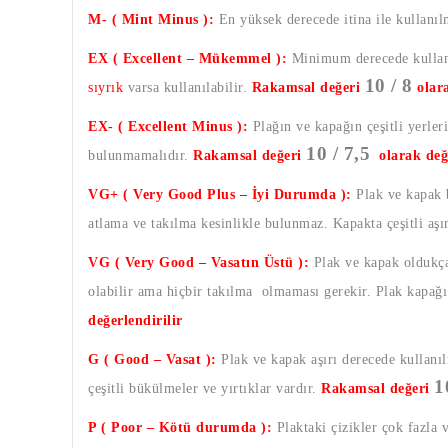
M- ( Mint Minus ):
En yüksek derecede itina ile kullanı
EX ( Excellent – Mükemmel ):
Minimum derecede kullanı
10 / 8
sıyrık
varsa kullanılabilir.
Rakamsal değeri
olar
EX- ( Excellent Minus ):
Plağın ve kapağın çeşitli yerleri
10 / 7,5
bulunmamalıdır.
Rakamsal değeri
olarak değ
VG+ ( Very Good Plus – İyi Durumda ):
Plak ve kapak b
atlama ve takılma kesinlikle bulunmaz. Kapakta çeşitli aş
VG ( Very Good – Vasatın Üstü ):
Plak ve kapak oldukça 
olabilir ama hiçbir takılma olmaması gerekir. Plak kapağı a
değerlendirilir
G ( Good – Vasat ):
Plak ve kapak aşırı derecede kullanıl
1
çeşitli bükülmeler ve yırtıklar vardır.
Rakamsal değeri
P ( Poor – Kötü durumda ):
Plaktaki çizikler çok fazla 