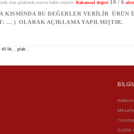
10 / 6
üyük olan plaklarda mevzu bahis olabilir.
Rakamsal değeri
altı
 KISMINDA BU DEĞERLER VERİLİR ÜRÜN İ
T: … ) OLARAK AÇIKLAMA YAPILMIŞTIR.
,
45 lik
,
,
plak
,
,
BILGI
Hakkım
Mesafel
Teslimat
Gizlilik