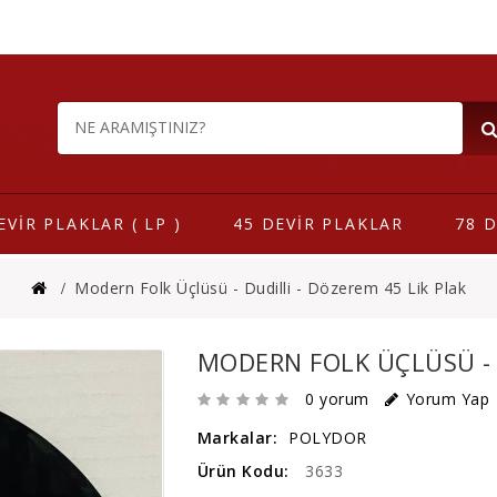
EVİR PLAKLAR ( LP )
45 DEVİR PLAKLAR
78 D
Modern Folk Üçlüsü - Dudilli - Dözerem 45 Lik Plak
MODERN FOLK ÜÇLÜSÜ - D
0 yorum
Yorum Yap
Markalar:
POLYDOR
Ürün Kodu:
3633