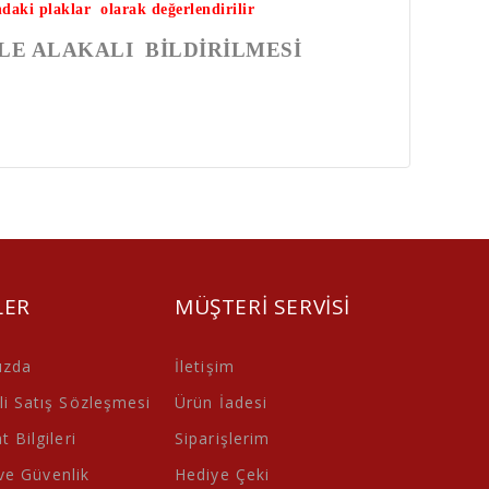
ndaki plaklar olarak değerlendirilir
LE ALAKALI BİLDİRİLMESİ
LER
MÜŞTERI SERVISI
ızda
İletişim
i Satış Sözleşmesi
Ürün İadesi
 Bilgileri
Siparişlerim
 ve Güvenlik
Hediye Çeki