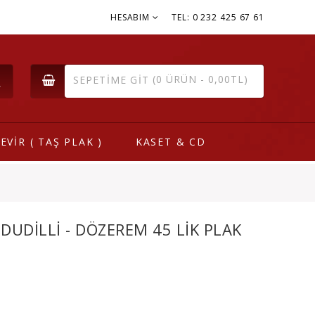
HESABIM
TEL: 0 232 425 67 61
(0 ÜRÜN - 0,00TL)
SEPETIME GIT
EVİR ( TAŞ PLAK )
KASET & CD
UDILLI - DÖZEREM 45 LIK PLAK