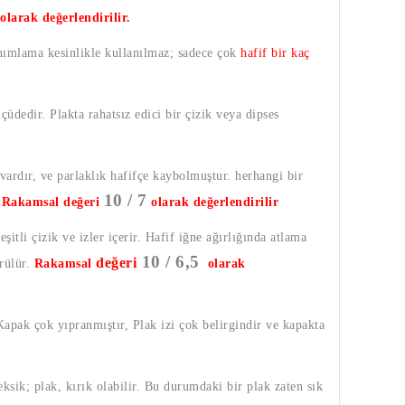
olarak değerlendirilir.
anımlama kesinlikle kullanılmaz; sadece çok
hafif bir kaç
lçüdedir. Plakta rahatsız edici bir çizik veya dipses
 vardır, ve parlaklık hafifçe kaybolmuştur. herhangi bir
10 / 7
.
Rakamsal değeri
olarak değerlendirilir
şitli çizik ve izler içerir. Hafif iğne ağırlığında atlama
10 / 6,5
değeri
örülür.
Rakamsal
olarak
 Kapak çok yıpranmıştır, Plak izi çok belirgindir ve kapakta
eksik; plak, kırık olabilir. Bu durumdaki bir plak zaten sık