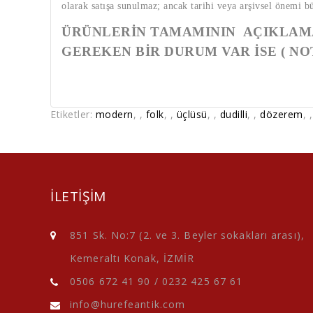
olarak satışa sunulmaz; ancak tarihi veya arşivsel önemi b
ÜRÜNLERİN TAMAMININ AÇIKLAMA
GEREKEN BİR DURUM VAR İSE ( NO
Etiketler:
modern
,
,
folk
,
,
üçlüsü
,
,
dudilli
,
,
dözerem
,
ILETIŞIM
851 Sk. No:7 (2. ve 3. Beyler sokakları arası),
Kemeraltı Konak, İZMİR
0506 672 41 90
/
0232 425 67 61
info@hurefeantik.com