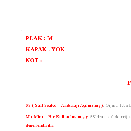
PLAK : M-
KAPAK : YOK
NOT :
SS ( Still Sealed – Ambalajı Açılmamış )
:
Orjinal fabrik
M ( Mint – Hiç Kullanılmamış ):
SS’den tek farkı oriji
değerlendirilir.