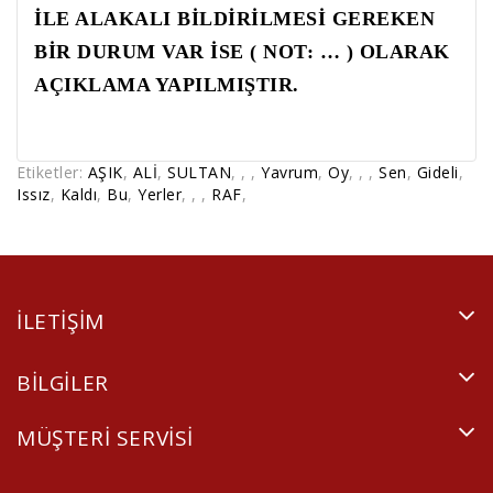
İLE ALAKALI BİLDİRİLMESİ GEREKEN
BİR DURUM VAR İSE ( NOT: … ) OLARAK
AÇIKLAMA YAPILMIŞTIR.
Etiketler:
AŞIK
,
ALİ
,
SULTAN
,
,
,
Yavrum
,
Oy
,
,
,
Sen
,
Gideli
,
Issız
,
Kaldı
,
Bu
,
Yerler
,
,
,
RAF
,
ILETIŞIM
BILGILER
MÜŞTERI SERVISI