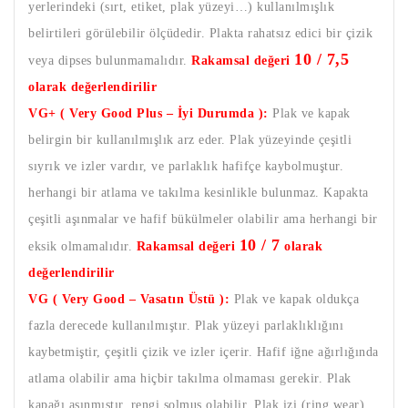
yerlerindeki (sırt, etiket, plak yüzeyi…) kullanılmışlık
belirtileri görülebilir ölçüdedir. Plakta rahatsız edici bir çizik
10 / 7,5
veya dipses bulunmamalıdır.
Rakamsal değeri
olarak değerlendirilir
VG+ ( Very Good Plus – İyi Durumda ):
Plak ve kapak
belirgin bir kullanılmışlık arz eder. Plak yüzeyinde çeşitli
sıyrık ve izler vardır, ve parlaklık hafifçe kaybolmuştur.
herhangi bir atlama ve takılma kesinlikle bulunmaz. Kapakta
çeşitli aşınmalar ve hafif bükülmeler olabilir ama herhangi bir
10 / 7
eksik olmamalıdır.
Rakamsal değeri
olarak
değerlendirilir
VG ( Very Good – Vasatın Üstü ):
Plak ve kapak oldukça
fazla derecede kullanılmıştır. Plak yüzeyi parlaklıklığını
kaybetmiştir, çeşitli çizik ve izler içerir. Hafif iğne ağırlığında
atlama olabilir ama hiçbir takılma olmaması gerekir. Plak
kapağı aşınmıştır, rengi solmuş olabilir. Plak izi (ring wear)